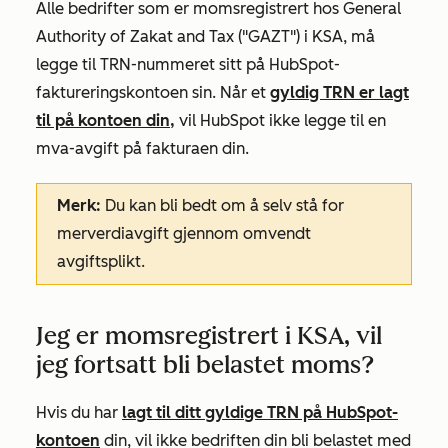
Alle bedrifter som er momsregistrert hos General
Authority of Zakat and Tax ("GAZT") i KSA, må
legge til TRN-nummeret sitt på HubSpot-
faktureringskontoen sin. Når et
gyldig TRN er lagt
til på kontoen din,
vil HubSpot ikke legge til en
mva-avgift på fakturaen din.
Merk:
Du kan bli bedt om å selv stå for
merverdiavgift gjennom omvendt
avgiftsplikt.
Jeg er momsregistrert i KSA, vil
jeg fortsatt bli belastet moms?
Hvis du har
lagt til ditt gyldige TRN på HubSpot-
kontoen
din, vil ikke bedriften din bli belastet med