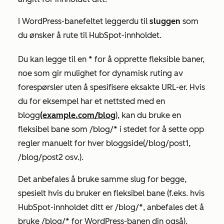
I
WordPress-banefeltet
legger
du til
sluggen
som
du ønsker å rute til HubSpot-innholdet.
Du kan legge til en
*
for å opprette fleksible baner,
noe som gir mulighet for dynamisk ruting av
forespørsler uten å spesifisere eksakte URL-er. Hvis
du for eksempel har et nettsted med en
blogg
(example.com/blog
), kan du bruke en
fleksibel bane som
/blog/*
i stedet for å sette opp
regler manuelt for hver bloggside
(/blog/post1
,
/blog/post2
osv.).
Det anbefales å bruke samme slug for begge,
spesielt hvis du bruker en fleksibel bane (f.eks. hvis
HubSpot-innholdet ditt er
/blog/*
, anbefales det å
bruke
/blog/*
for WordPress-banen din også).