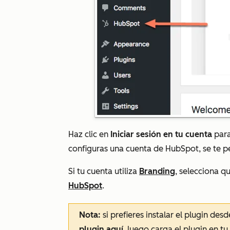
Haz clic en
Iniciar sesión en tu cuenta
para
configuras una cuenta de HubSpot, se te p
Si tu cuenta utiliza
Branding
, selecciona q
HubSpot
.
Nota:
si prefieres instalar el plugin de
plugin aquí
, luego carga el plugin en t