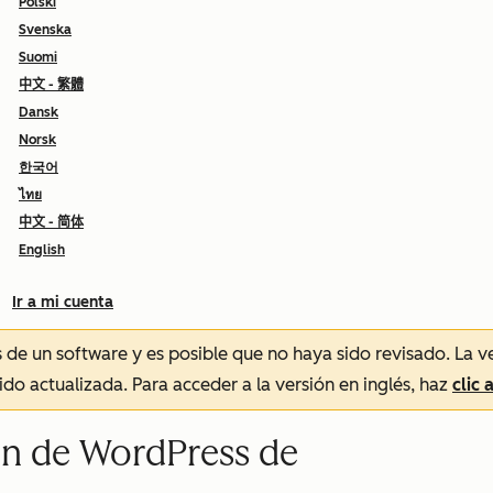
Polski
Svenska
Suomi
中文 - 繁體
Dansk
Norsk
한국어
ไทย
中文 - 简体
English
Ir a mi cuenta
és de un software y es posible que no haya sido revisado.
La v
sido actualizada. Para acceder a la versión en inglés, haz
clic 
gin de WordPress de