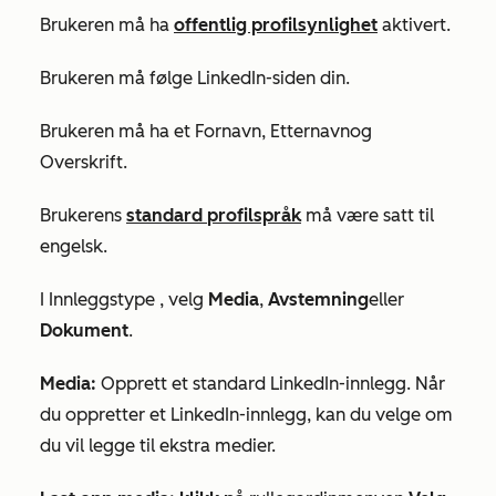
Brukeren må ha
offentlig profilsynlighet
aktivert.
Brukeren må følge LinkedIn-siden din.
Brukeren må ha et
Fornavn
,
Etternavn
og
Overskrift
.
Brukerens
standard
profilspråk
må være satt til
engelsk
.
I
Innleggstype
, velg
Media
,
Avstemning
eller
Dokument
.
Media:
Opprett et standard LinkedIn-innlegg. Når
du oppretter et LinkedIn-innlegg, kan du velge om
du vil legge til ekstra medier.