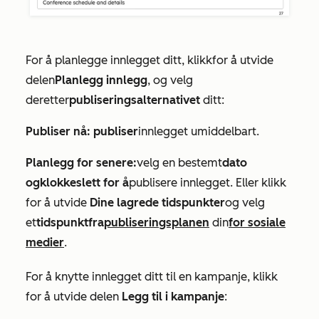
For å planlegge innlegget ditt, klikk
for å utvide
delen
Planlegg innlegg
, og velg
deretter
publiseringsalternativet
ditt:
Publiser nå: publiser
innlegget umiddelbart.
Planlegg for senere:
velg en bestemt
dato
og
klokkeslett for å
publisere innlegget. Eller klikk
for å utvide
Dine lagrede tidspunkter
og velg
et
tidspunkt
fra
publiseringsplanen
din
for sosiale
medier
.
For å knytte innlegget ditt til en kampanje, klikk
for å utvide delen
Legg til i kampanje
: