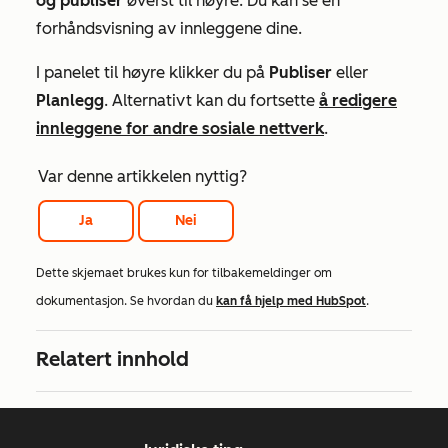
og publiser
øverst til høyre
. Du kan se en
forhåndsvisning av innleggene dine.
I panelet til høyre klikker du på
Publiser
eller
Planlegg
.
Alternativt kan du fortsette
å redigere
innleggene for andre sosiale nettverk
.
Var denne artikkelen nyttig?
Ja
Nei
Dette skjemaet brukes kun for tilbakemeldinger om
dokumentasjon. Se hvordan du
kan få hjelp med HubSpot
.
Relatert innhold