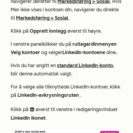
navigerer deretter til
Markedsføring
>
Sosial
. Hvis
Mer
ikke vises i kontoen din, navigerer du direkte
til
Markedsføring
>
Sosial
.
Klikk på
Opprett innlegg
øverst til høyre.
I
venstre panel
klikker du på
rullegardinmenyen
Velg kontoer
og velger
LinkedIn-kontoene
dine
.
Hvis du har angitt en
standard LinkedIn-konto
,
blir denne automatisk valgt.
For å velge alle tilknyttede LinkedIn-kontoer, klikk
på
LinkedIn-avkrysningsruten
.
Klikk på
øverst til venstre i redigeringsvinduet
socialBlockLinkedin
LinkedIn
ikonet
.