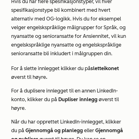
Hvis du har flere spesifikasjonstyper, vil hver
spesifikasjonstype bli kombinert med hvert
alternativ med OG-logikk. Hvis du for eksempel
velger
engelskspråklige
målgrupper for
Språk
, og
nyansatte
og
senioransatte for
Ansiennitet
, vil kun
engelskspråklige nyansatte og engelskspråklige
senioransatte bli inkludert i målgruppen din.
For å slette innlegget klikker du på
sletteikonet
øverst til høyre
.
For å duplisere innlegget til en annen LinkedIn-
konto, klikker du på
Dupliser innlegg
øverst til
høyre
.
Når du har opprettet LinkedIn-innlegget, klikker
du på
Gjennomgå og planlegg
eller
Gjennomgå