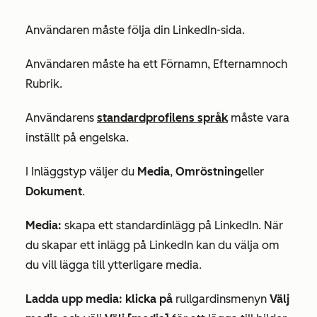
Användaren måste följa din LinkedIn-sida.
Användaren måste ha ett
Förnamn
,
Efternamn
och
Rubrik
.
Användarens
standardprofilens språk
måste vara
inställt på
engelska
.
I
Inläggstyp
väljer du
Media
,
Omröstning
eller
Dokument
.
Media:
skapa ett standardinlägg på LinkedIn. När
du skapar ett inlägg på LinkedIn kan du välja om
du vill lägga till ytterligare media.
Ladda upp media: klicka på
rullgardinsmenyn
Välj