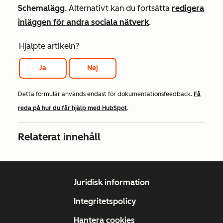
Schemalägg
.
Alternativt kan du fortsätta
redigera
inläggen för andra sociala nätverk
.
Hjälpte artikeln?
Ja
Nej
Detta formulär används endast för dokumentationsfeedback.
Få
reda på hur du får hjälp med HubSpot
.
Relaterat innehåll
Juridisk information
Integritetspolicy
Hantera cookies