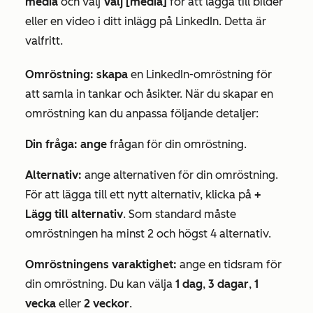
media
och välj
Välj [media]
för att lägga till bilder
eller en video i ditt inlägg på LinkedIn. Detta är
valfritt.
Omröstning: skapa
en LinkedIn-omröstning för
att samla in tankar och åsikter. När du skapar en
omröstning kan du anpassa följande detaljer:
Din fråga: ange
frågan för din omröstning.
Alternativ:
ange alternativen för din omröstning.
För att lägga till ett nytt alternativ, klicka på
+
Lägg till alternativ
. Som standard måste
omröstningen ha minst 2 och högst 4 alternativ.
Omröstningens varaktighet:
ange en tidsram för
din omröstning. Du kan välja
1 dag
,
3 dagar
,
1
vecka
eller
2 veckor
.