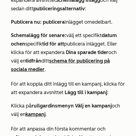
expandera avsnittet
Schemalägg inlägg
och välj
sedan ditt
publiceringsalternativ
:
Publicera nu: publicera
inlägget omedelbart.
Schemalägg för senare:
välj ett specifikt
datum
och
en
specifik
tid för att
publicera inlägget. Eller
klicka för att expandera
Dina sparade tider
och
välj en
tid
från
ditt
schema för publicering på
sociala medier
.
För att koppla ditt inlägg till en kampanj, klicka för
att expandera avsnittet
Lägg till i kampanj
:
Klicka på
rullgardinsmenyn Välj en kampanj
och
välj en
kampanj
.
För att
anpassa
din första kommentar och