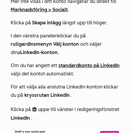
Mer
inte visas i ditt konto navigerar du direkt till
Marknadsföring
>
Socialt
.
Klicka på
Skapa inlägg
längst upp till höger.
I den
vänstra panelen
klickar du på
rullgardinsmenyn Välj konton
och väljer
dina
LinkedIn-konton.
Om du har angett ett
standardkonto på LinkedIn
väljs det kontot automatiskt.
För att välja alla anslutna LinkedIn-konton klickar
du på
kryssrutan LinkedIn
.
Klicka på
uppe till vänster i redigeringsfönstret
socialBlockLinkedin
LinkedIn
.