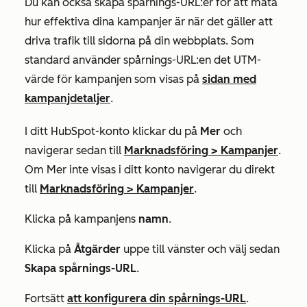
Du kan också skapa spårnings-URL:er för att mäta
hur effektiva dina kampanjer är när det gäller att
driva trafik till sidorna på din webbplats. Som
standard använder spårnings-URL:en det
UTM-
värde för kampanjen
som visas på
sidan med
kampanjdetaljer
.
I ditt HubSpot-konto klickar du på
Mer
och
navigerar sedan till
Marknadsföring
>
Kampanjer
.
Om
Mer
inte visas i ditt konto navigerar du direkt
till
Marknadsföring
>
Kampanjer
.
Klicka på kampanjens
namn
.
Klicka på
Åtgärder
uppe till vänster och välj sedan
Skapa spårnings-URL
.
Fortsätt
att konfigurera din spårnings-URL
.