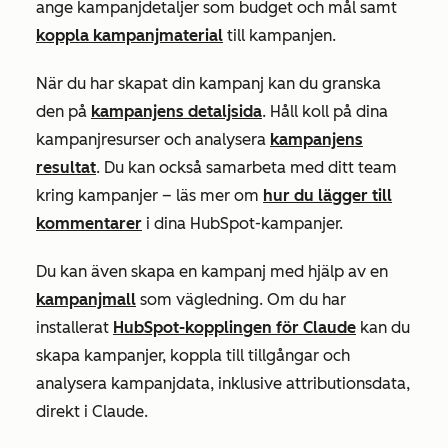
ange kampanjdetaljer som budget och mål samt
koppla kampanjmaterial
till kampanjen.
När du har skapat din kampanj kan du granska
den på
kampanjens detaljsida
. Håll koll på dina
kampanjresurser och analysera
kampanjens
resultat
. Du kan också samarbeta med ditt team
kring kampanjer – läs mer om
hur du lägger till
kommentarer
i dina HubSpot-kampanjer.
Du kan även skapa en kampanj med hjälp av en
kampanjmall
som vägledning. Om du har
installerat
HubSpot-kopplingen för Claude
kan du
skapa kampanjer, koppla till tillgångar och
analysera kampanjdata, inklusive attributionsdata,
direkt i Claude.