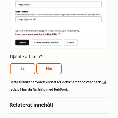
Hjälpte artikeln?
Ja
Nej
Detta formulär används endast för dokumentationsfeedback.
Få
reda på hur du får hjälp med HubSpot
.
Relaterat innehåll