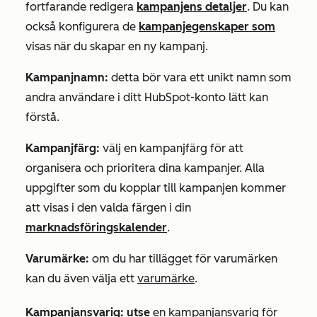
fortfarande redigera
kampanjens detaljer
. Du kan
också konfigurera de
kampanjegenskaper som
visas när du skapar en ny kampanj.
Kampanjnamn:
detta bör vara ett unikt namn som
andra användare i ditt HubSpot-konto lätt kan
förstå.
Kampanjfärg:
välj en kampanjfärg för att
organisera
och prioritera dina kampanjer. Alla
uppgifter som du kopplar till kampanjen kommer
att visas i den valda färgen i din
marknadsföringskalender
.
Varumärke:
om du har
tillägget för varumärken
kan du även välja ett
varumärke
.
Kampanjansvarig: utse
en kampanjansvarig för