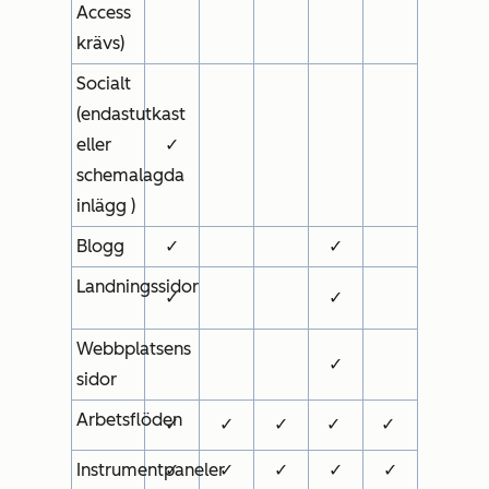
Access
krävs)
Socialt
(endast
utkast
eller
✓
schemalagda
inlägg
)
Blogg
✓
✓
Landningssidor
✓
✓
Webbplatsens
✓
sidor
Arbetsflöden
✓
✓
✓
✓
✓
Instrumentpaneler
✓
✓
✓
✓
✓