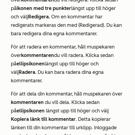
på
ikonen med tre punkter
längst upp till höger
och välj
Redigera
. Om en kommentar har
redigerats markeras den med
(Redigerad)
. Du kan
bara redigera dina egna kommentarer.
För att radera en kommentar, håll muspekaren
över
kommentaren
du vill radera. Klicka sedan
på
ellipsikonen
längst upp till höger och
välj
Radera
. Du kan bara radera dina egna
kommentarer.
För att dela din kommentar, håll muspekaren över
kommentaren
du vill dela. Klicka sedan
på
ellipsikonen
längst upp till höger och välj
Kopiera länk till kommentar
. Detta kopierar
länken till din kommentar till urklipp. Inloggade