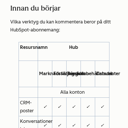
Innan du börjar
Vilka verktyg du kan kommentera beror på ditt
HubSpot-abonnemang:
Resursnamn
Hub
Marknadsföringshub
Försäljningshub
Service
Innehållshubb
Datacenter
Alla konton
CRM-
✓
✓
✓
✓
✓
poster
Konversationer
✓
✓
✓
✓
✓