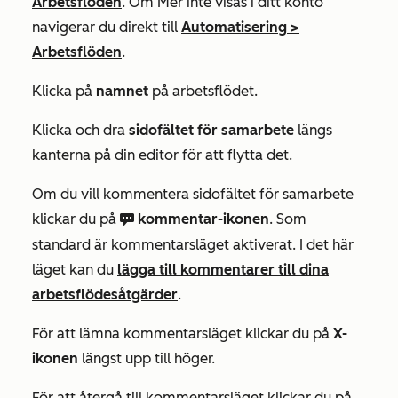
Arbetsflöden
. Om
Mer
inte visas i ditt konto
navigerar du direkt till
Automatisering
>
Arbetsflöden
.
Klicka på
namnet
på arbetsflödet.
Klicka och dra
sidofältet för samarbete
längs
kanterna på din editor för att flytta det.
Om du vill kommentera sidofältet för samarbete
klickar du på
kommentar-ikonen
. Som
comments
standard är kommentarsläget aktiverat. I det här
läget kan du
lägga till kommentarer till dina
arbetsflödesåtgärder
.
För att lämna kommentarsläget klickar du på
X-
ikonen
längst upp till höger.
För att återgå till kommentarsläget klickar du på