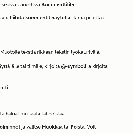
oikeassa paneelissa
Kommenttitila
.
sää
>
Piilota kommentit näytöllä
. Tämä piilottaa
uotoile tekstiä rikkaan tekstin työkalurivillä.
ttäjälle tai tiimille, kirjoita
@-symboli
ja kirjoita
tti
.
ota haluat muokata tai poistaa.
oiminnot
ja valitse
Muokkaa
tai
Poista
. Voit