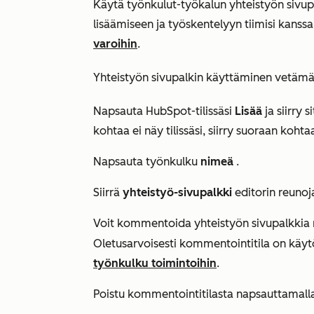
Käytä työnkulut-työkalun yhteistyön sivu
lisäämiseen ja työskentelyyn tiimisi kanssa
varoihin
.
Yhteistyön sivupalkin käyttäminen vetämäl
Napsauta HubSpot-tilissäsi
Lisää
ja siirry 
kohtaa ei näy tilissäsi, siirry suoraan koht
Napsauta työnkulku
nimeä
.
Siirrä
yhteistyö-sivupalkki
editorin reunoj
Voit kommentoida yhteistyön sivupalkkia 
Oletusarvoisesti kommentointitila on käytö
työnkulku toimintoihin
.
Poistu kommentointitilasta napsauttamall