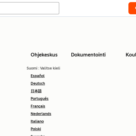
Ohjekeskus
Dokumentointi
Kou
Suomi
: Valitse kieli
Español
Deutsch
日本語
Português
Français
Nederlands
Italiano
Polski