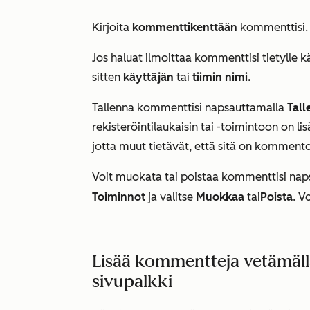
Kirjoita
kommenttikenttään
kommenttisi. M
Jos haluat ilmoittaa kommenttisi tietylle käy
sitten
käyttäjän
tai
tiimin nimi.
Tallenna kommenttisi napsauttamalla
Tall
rekisteröintilaukaisin tai -toimintoon on 
jotta muut tietävät, että sitä on kommento
Voit muokata tai poistaa kommenttisi na
Toiminnot
ja valitse
Muokkaa
tai
Poista
. V
Lisää kommentteja vetämäll
sivupalkki