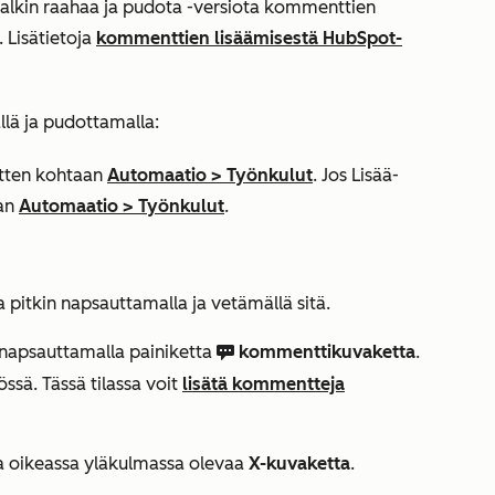
palkin raahaa ja pudota -versiota kommenttien
. Lisätietoja
kommenttien lisäämisestä HubSpot-
lä ja pudottamalla:
sitten kohtaan
Automaatio
>
Työnkulut
. Jos
Lisää
-
aan
Automaatio
>
Työnkulut
.
a pitkin napsauttamalla ja vetämällä sitä.
napsauttamalla painiketta
kommenttikuvaketta
.
comments
ssä. Tässä tilassa voit
lisätä kommentteja
a oikeassa yläkulmassa olevaa
X-kuvaketta
.