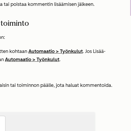
a tai poistaa kommentin lisäämisen jälkeen.
 toiminto
on:
sitten kohtaan
Automaatio
>
Työnkulut
. Jos
Lisää
-
aan
Automaatio
>
Työnkulut
.
ukaisin tai toiminnon päälle, jota haluat kommentoida.