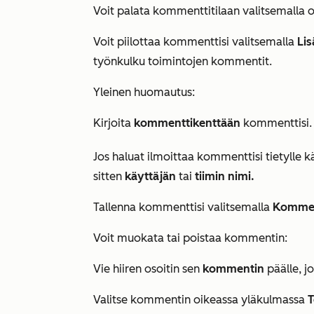
Voit palata kommenttitilaan valitsemalla 
Voit piilottaa kommenttisi valitsemalla
Li
työnkulku toimintojen kommentit.
Yleinen huomautus:
Kirjoita
kommenttikenttään
kommenttisi. M
Jos haluat ilmoittaa kommenttisi tietylle käy
sitten
käyttäjän
tai
tiimin nimi.
Tallenna kommenttisi valitsemalla
Kommen
Voit muokata tai poistaa kommentin:
Vie hiiren osoitin sen
kommentin
päälle, j
Valitse kommentin oikeassa yläkulmassa
T