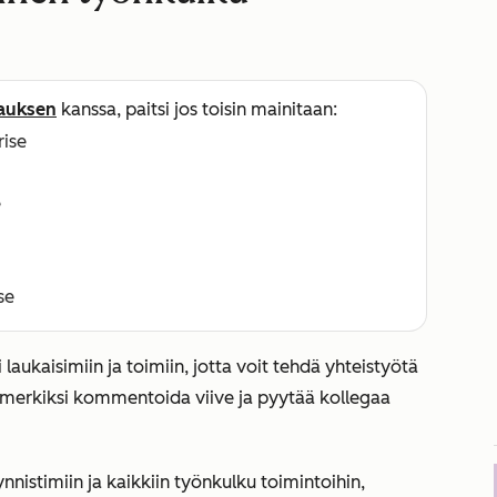
lauksen
kanssa, paitsi jos toisin mainitaan:
rise
e
se
laukaisimiin ja toimiin, jotta voit tehdä yhteistyötä
esimerkiksi kommentoida viive ja pyytää kollegaa
istimiin ja kaikkiin työnkulku toimintoihin,