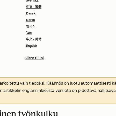
Svenska
中文 - 繁體
Dansk
Norsk
한국어
ไทย
中文 - 简体
English
Siirry tiliini
koitettu vain tiedoksi. Käännös on luotu automaattisesti kää
n artikkelin englanninkielistä versiota on pidettävä hallitsev
inen työnkulku