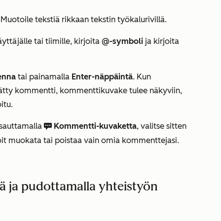
uotoile tekstiä rikkaan tekstin työkalurivillä.
ttäjälle tai tiimille, kirjoita
@-symboli
ja kirjoita
enna
tai painamalla
Enter-näppäintä
. Kun
lisätty kommentti, kommenttikuvake tulee näkyviin,
itu.
psauttamalla
Kommentti-kuvaketta
, valitse sitten
comments CC
oit muokata tai poistaa vain omia kommenttejasi.
ä ja pudottamalla yhteistyön