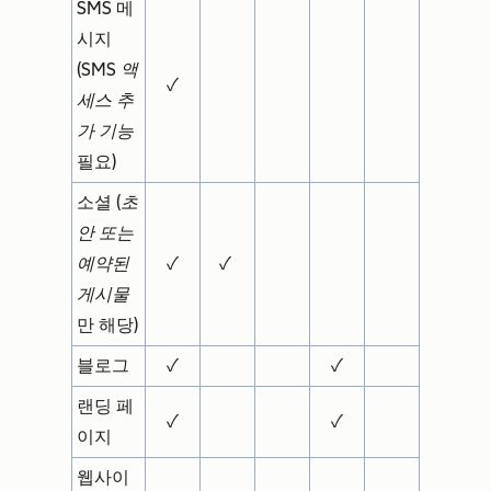
SMS 메
시지
(
SMS 액
✓
세스 추
가 기능
필요)
소셜 (
초
안 또는
예약된
✓
✓
게시물
만 해당)
블로그
✓
✓
랜딩 페
✓
✓
이지
웹사이