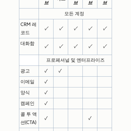
브
브
브
브
모든 계정
CRM 레
✓
✓
✓
✓
✓
코드
대화함
✓
✓
✓
✓
✓
프로페셔널 및 엔터프라이즈
광고
✓
✓
이메일
✓
양식
✓
캠페인
✓
콜 투 액
✓
✓
션(CTA)