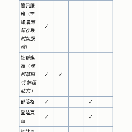
簡訊服
務（需
加購
簡
✓
訊存取
附加服
務
）
社群媒
體（
僅
限草稿
✓
✓
或
排程
貼文
）
部落格
✓
✓
登陸頁
✓
✓
面
網站頁