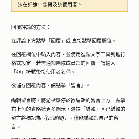
法在評論中@提及該使用者。
回覆評論的方法：
在評論下方點擊「
回覆」或
直接點擊
回覆欄位。
在回覆欄位中
輸入內容，並使用進階文字工具列進行
格式設定。若需通知團隊成員您的回覆，請輸入
「@」符號後接
使用者名稱。
欲儲存回覆內容，請點擊「
留言
」。
編輯留言時，將游標懸停於欲編輯的
留言上方
，點擊
右上角的
更多圖示
，選擇
「編輯」
。已編輯的
省略號
留言將標記為
「(已編輯)」
。僅能編輯您自己的留
言。