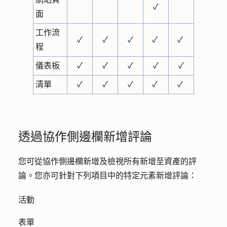
✓
面
工作流
✓
✓
✓
✓
✓
程
儀表板
✓
✓
✓
✓
✓
清單
✓
✓
✓
✓
✓
透過協作側邊欄新增評論
您可從協作側邊欄新增及檢視所有新增至資產的評
論。您亦可針對下列項目中的特定元素新增評論：
活動
表單