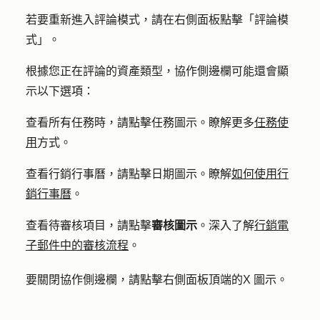
若要重新進入評論模式，請在右側面板點擊「
評論模
式
」。
根據您正在評論的資產類型，協作側邊欄可能還會顯
示以下選項：
查看所有任務時，請點擊
任務圖示
。瞭解更多
任務使
用
方式。
查看行銷行事曆，請點擊
日期圖示
。瞭解
如何使用行
銷行事曆
。
查看待審核項目，請點擊
審核圖示
。深入了解
行銷電
子郵件中的審核流程
。
要關閉協作側邊欄，請點擊右側面板頂端的
X 圖示
。