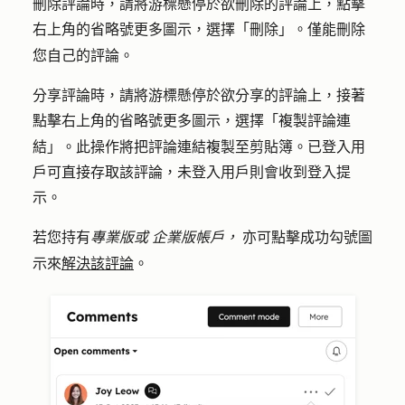
刪除評論時，請將游標懸停於欲刪除的
評論上
，點擊
右上角的
更多圖示
，選擇
「刪除」
。僅能刪除
省略號
您自己的評論。
分享評論時，請將游標懸停於欲分享的
評論上
，接著
點擊右上角的
更多圖示
，選擇
「複製評論連
省略號
結」
。此操作將把評論連結複製至剪貼簿。已登入用
戶可直接存取該評論，未登入用戶則會收到登入提
示。
若您持有
專業版或
企業版帳戶，
亦可點擊
勾號圖
成功
示
來
解決該評論
。