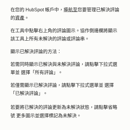
在您的 HubSpot 帳戶中，
導航至
您要管理已解決評論
的
資產
。
在工具中點擊右上角的
評論圖示
。協作側邊欄將顯示
該工具上所有未解決的評論或評論串。
顯示已解決評論的方法：
若需同時顯示已解決與未解決評論，請點擊
下拉式選
單並
選擇
「所有評論
」。
若僅需顯示已解決評論，請點擊
下拉式選單並
選擇
「
已解決評論
」。
若要將已解決的評論更新為未解決狀態，請點擊
省略
更多圖示
並選擇
標記為未解決
。
號