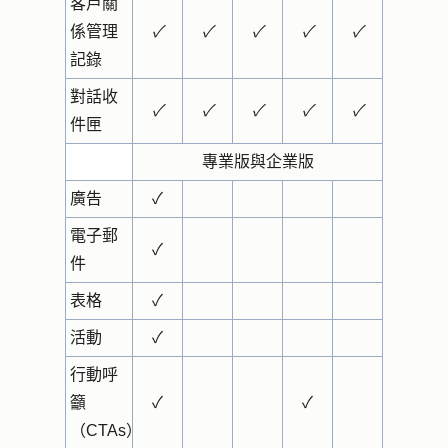
客戶關
係管理
✓
✓
✓
✓
✓
記錄
對話收
✓
✓
✓
✓
✓
件匣
專業版與企業版
廣告
✓
電子郵
✓
件
表格
✓
活動
✓
行動呼
籲
✓
✓
（CTAs）