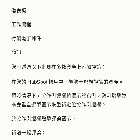
儀表板
工作流程
行銷電子郵件
簡訊
您可透過以下步驟在多數資產上添加評論：
在您的 HubSpot 帳戶中，
導航至
您想評論的
資產
。
預設情況下，協作側邊欄將顯示於右側。您可點擊並
拖曳
來重新定位協作側邊欄。
垂直選單圖示
於協作側邊欄點擊
圖示
。
評論
新增一般評論：