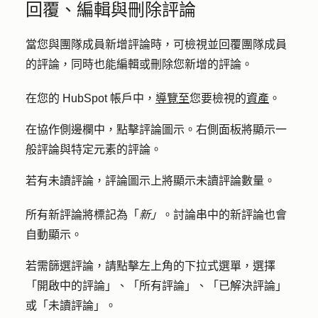
回覆、編輯與刪除評論
當您與團隊成員新增評論時，可檢視並回覆團隊成員
的評論，同時也能編輯或刪除您新增的評論。
在您的 HubSpot 帳戶中，
導覽至
您要檢視的
資產
。
在協作側邊欄中，點擊
評論圖示
。右側面板將顯示一
般評論與特定元素的評論。
若有未讀評論，評論圖示上將顯示未讀評論數量。
所有新評論將標記為「
新」
。討論串中的新評論也會
自動顯示。
若需篩選評論，請點擊左上角
的下拉式選單，
選擇
「
開啟中的評論
」、
「所有評論
」、
「已解決評論
」
或「
未讀評論
」。