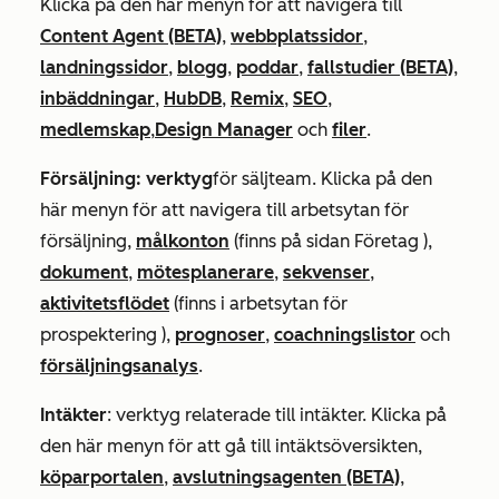
Klicka på den här menyn för att navigera till
Content Agent (BETA)
,
webbplatssidor
,
landningssidor
,
blogg
,
poddar
,
fallstudier (BETA)
,
inbäddningar
,
HubDB
,
Remix
,
SEO
,
medlemskap
,
Design Manager
och
filer
.
Försäljning: verktyg
för säljteam. Klicka på den
här menyn för att navigera till arbetsytan för
försäljning,
målkonton
(finns på sidan
Företag
),
dokument
,
mötesplanerare
,
sekvenser
,
aktivitetsflödet
(finns i arbetsytan
för
prospektering
),
prognoser
,
coachningslistor
och
försäljningsanalys
.
Intäkter
: verktyg relaterade till intäkter. Klicka på
den här menyn för att gå till intäktsöversikten,
köparportalen
,
avslutningsagenten (BETA)
,