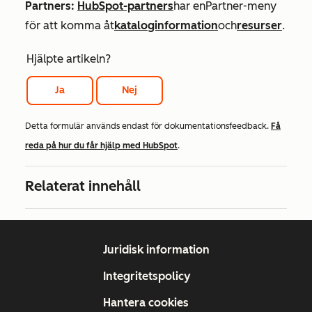
Partners:
HubSpot-partners
har en
Partner
-meny
för att komma åt
kataloginformation
och
resurser
.
Hjälpte artikeln?
Ja
Nej
Detta formulär används endast för dokumentationsfeedback.
Få
reda på hur du får hjälp med HubSpot
.
Relaterat innehåll
Juridisk information
Integritetspolicy
Hantera cookies