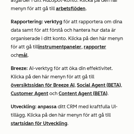
åtgärder i ditt HubSpot-konto. Klicka på den här
menyn för att gå till
arbetsflöden
.
Rapportering: verktyg
för att rapportera om dina
data samt för att förstå och hantera hur data är
organiserade i ditt konto. Klicka på den här menyn
för att gå till
instrumentpaneler
,
rapporter
och
mål
.
Breeze:
AI-verktyg för att öka din effektivitet.
Klicka på den här menyn för att gå till
översiktssidan för Breeze AI
,
Social Agent (BETA)
,
Customer Agent
och
Content Agent (BETA)
.
Utveckling: anpassa
ditt CRM med kraftfulla UI-
tillägg. Klicka på den här menyn för att gå till
startsidan för Utveckling
.