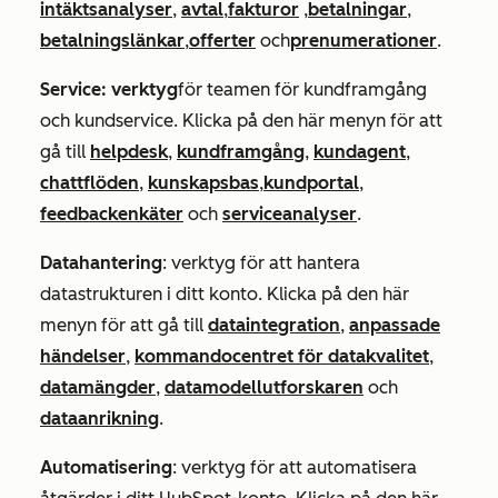
intäktsanalyser
,
avtal
,
fakturor
,
betalningar
,
betalningslänkar
,
offerter
och
prenumerationer
.
Service: verktyg
för teamen för kundframgång
och kundservice. Klicka på den här menyn för att
gå till
helpdesk
,
kundframgång
,
kundagent
,
chattflöden
,
kunskapsbas
,
kundportal
,
feedbackenkäter
och
serviceanalyser
.
Datahantering
: verktyg för att hantera
datastrukturen i ditt konto. Klicka på den här
menyn för att gå till
dataintegration
,
anpassade
händelser
,
kommandocentret för datakvalitet
,
datamängder
,
datamodellutforskaren
och
dataanrikning
.
Automatisering
: verktyg för att automatisera