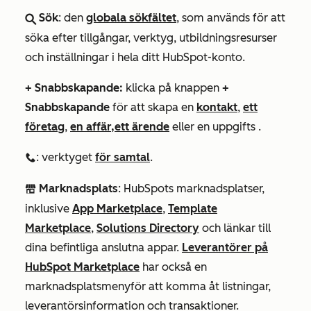
Sök
: den
globala sökfältet
, som används för att
search
söka efter tillgångar, verktyg, utbildningsresurser
och inställningar i hela ditt HubSpot-konto.
+ Snabbskapande:
klicka på knappen
+
Snabbskapande
för att skapa en
kontakt
,
ett
företag
,
en affär,
ett ärende
eller en uppgifts
.
: verktyget
för samtal
.
calling
Marknadsplats
: HubSpots marknadsplatser,
marketplace
inklusive
App Marketplace
,
Template
Marketplace
,
Solutions Directory
och länkar till
dina befintliga anslutna appar.
Leverantörer på
HubSpot Marketplace
har också en
marknadsplatsmeny
för att komma åt listningar,
leverantörsinformation och transaktioner.