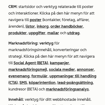
CRM
: startsidor och verktyg relaterade till poster
och interaktioner. Klicka på den här menyn för att
navigera till
poster
(kontakter, företag, affärer,
ärenden),
listor
,
inkorg
,
order
,
handböcker
,
produkter
,
uppgifter
,
mallar
och
utdrag
.
Marknadsföring: verktyg
för
marknadsföringsinnehåll, konverteringar och
strategi. Klicka på den här menyn för att navigera
till
Social Agent (BETA)
,
kampanjer
,
marknadsföringsmejl
,
sociala medier
,
annonser
,
evenemang
,
formulär
,
uppmaningar till handling
(CTA)
,
SMS
,
köparintention
,
lead-poängsättning
,
kundresor (BETA) och
marknadsföringsanalys
.
Innehåll
: verktyg
för ditt webbhostade innehåll.