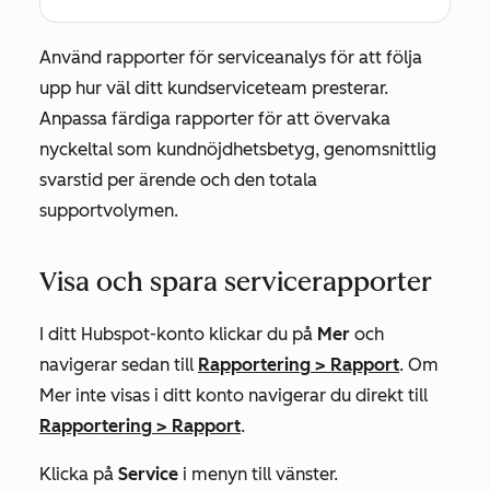
Använd rapporter för serviceanalys för att följa
upp hur väl ditt kundserviceteam presterar.
Anpassa färdiga rapporter för att övervaka
nyckeltal som kundnöjdhetsbetyg, genomsnittlig
svarstid per ärende och den totala
supportvolymen.
Visa och spara servicerapporter
I ditt Hubspot-konto klickar du på
Mer
och
navigerar sedan till
Rapportering
>
Rapport
. Om
Mer
inte visas i ditt konto navigerar du direkt till
Rapportering
>
Rapport
.
Klicka på
Service
i menyn till vänster.