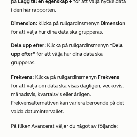
på
Lägg till en egenskap +
för att välja nyckeldata
i den här rapporten.
Dimension:
klicka på rullgardinsmenyn
Dimension
för att välja hur dina data ska grupperas.
Dela upp efter:
Klicka på rullgardinsmenyn
”Dela
upp efter”
för att välja hur dina data ska
grupperas.
Frekvens:
Klicka på rullgardinsmenyn
Frekvens
för att välja om data ska visas dagligen, veckovis,
månadsvis, kvartalsvis eller årligen.
Frekvensalternativen kan variera beroende på det
valda datumintervallet.
På fliken
Avancerat
väljer du något av följande: