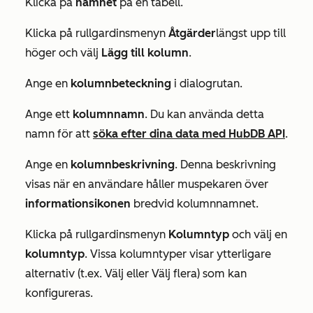
Klicka på
namnet
på en tabell.
Klicka på rullgardinsmenyn
Åtgärder
längst upp till
höger och välj
Lägg till kolumn
.
Ange en
kolumnbeteckning
i dialogrutan.
Ange ett
kolumnnamn
. Du kan använda detta
namn för att
söka efter dina data med HubDB API
.
Ange en
kolumnbeskrivning
. Denna beskrivning
visas när en användare håller muspekaren över
informationsikonen
bredvid kolumnnamnet.
Klicka på rullgardinsmenyn
Kolumntyp
och välj en
kolumntyp
. Vissa kolumntyper visar ytterligare
alternativ (t.ex.
Välj
eller
Välj flera
) som kan
konfigureras.