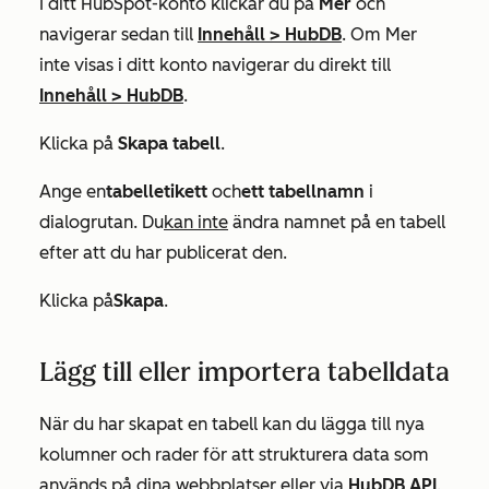
I ditt HubSpot-konto klickar du på
Mer
och
navigerar sedan till
Innehåll
>
HubDB
. Om
Mer
inte visas i ditt konto navigerar du direkt till
Innehåll
>
HubDB
.
Klicka på
Skapa tabell
.
Ange en
tabelletikett
och
ett tabellnamn
i
dialogrutan. Du
kan inte
ändra namnet på en tabell
efter att du har publicerat den.
Klicka på
Skapa
.
Lägg till eller importera tabelldata
När du har skapat en tabell kan du lägga till nya
kolumner och rader för att strukturera data som
används på dina webbplatser eller via
HubDB API
.