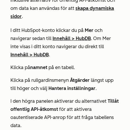
inklusive alternativ för offentlig API-åtkomst och
om data kan användas för att
skapa dynamiska
sidor
.
I ditt HubSpot-konto klickar du på
Mer
och
navigerar sedan till
Innehåll
>
HubDB
. Om
Mer
inte visas i ditt konto navigerar du direkt till
Innehåll
>
HubDB
.
Klicka på
namnet
på en tabell.
Klicka på rullgardinsmenyn
Åtgärder
längst upp
till höger och välj
Hantera inställningar
.
I den högra panelen aktiverar du alternativet
Tillåt
offentlig API-åtkomst
för att aktivera
oautentiserade API-anrop för att fråga tabellens
data.