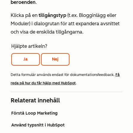
beroenden
.
Klicka på en
tillgångstyp
(t.ex.
Blogginlägg
eller
Moduler
) i dialogrutan för att expandera avsnittet
och visa de enskilda tillgångarna.
Hjälpte artikeln?
Ja
Nej
Detta formulär används endast för dokumentationsfeedback.
Få
reda på hur du får hjälp med HubSpot
.
Relaterat innehåll
Förstå Loop Marketing
Använd typsnitt i HubSpot