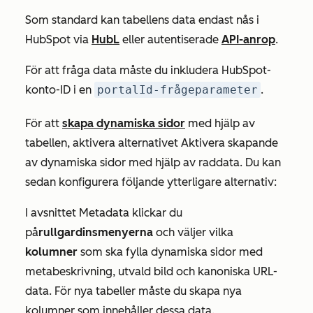
Som standard kan tabellens data endast nås i
HubSpot via
HubL
eller autentiserade
API-anrop
.
För att fråga data måste du inkludera HubSpot-
konto-ID i en
portalId-frågeparameter
.
För att
skapa dynamiska sidor
med hjälp av
tabellen, aktivera alternativet Aktivera skapande
av dynamiska sidor med hjälp av raddata. Du kan
sedan konfigurera följande ytterligare alternativ:
I avsnittet
Metadata
klickar du
på
rullgardinsmenyerna
och väljer vilka
kolumner
som ska fylla dynamiska sidor med
metabeskrivning, utvald bild och kanoniska URL-
data. För nya tabeller måste du skapa nya
kolumner som innehåller dessa data.