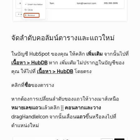
จัดลำดับคอลัมน์ตารางและแถวใหม่
ในบัญชี HubSpot ของคุณ ให้คลิก
เพิ่มเติม
จากนั้นไปที่
เนื้อหา
>
HubDB
หาก
เพิ่มเติม
ไม่ปรากฏในบัญชีของ
คุณ ให้ไปที่
เนื้อหา
>
HubDB
โดยตรง
คลิกที่
ชื่อ
ของตาราง
หากต้องการเปลี่ยนลำดับของแถวให้วางเมาส์เหนือ
หมายเลขแถว
แล้วคลิก
คอนลากและวาง
dragHandleIcon
dragHandleIcon จากนั้นเลื่อน
แถว
ขึ้นหรือลงไปที่
ตำแหน่งใหม่