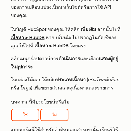
ของการเปลี่ยนแปลงเนื้อหาเว็บไซต์หรือการใช้ API
ของคุณ
ในบัญชี HubSpot ของคุณ ให้คลิก
เพิ่มเติม
จากนั้นไปที่
เนื้อหา
>
HubDB
หาก
เพิ่มเติม
ไม่ปรากฏในบัญชีของ
คุณ ให้ไปที่
เนื้อหา
>
HubDB
โดยตรง
คลิกเมนูดร็อปดาวน์การ
ดำเนินการ
และเลือก
แสดงผู้อยู่
ในอุปการะ
ในกล่องโต้ตอบให้คลิก
ประเภทเนื้อหา
(เช่น
โพสต์บล็อก
หรือ
โมดูล
) เพื่อขยายส่วนและดูเนื้อหาแต่ละรายการ
บทความนี้มีประโยชน์หรือไม่
ใช่
ไม่
แบบฟอร์มนี้ใช้สำหรับคำติชมเอกสารเท่านั้น เรียนรู้วิธี