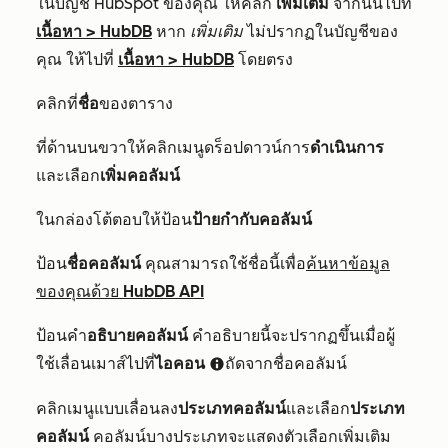
ในบัญชี HubSpot ของคุณ ให้คลิก
เพิ่มเติม
จากนั้นไปที่
เนื้อหา
>
HubDB
หาก
เพิ่มเติม
ไม่ปรากฏในบัญชีของ
คุณ ให้ไปที่
เนื้อหา
>
HubDB
โดยตรง
คลิกที่
ชื่อ
ของตาราง
ที่ด้านบนขวาให้คลิกเมนูดร็อปดาวน์การ
ดำเนินการ
และเลือก
เพิ่มคอลัมน์
ในกล่องโต้ตอบให้ป้อน
ป้ายกำกับคอลัมน์
ป้อน
ชื่อคอลัมน์
คุณสามารถใช้ชื่อนี้เพื่อ
ค้นหาข้อมูล
ของคุณด้วย HubDB API
ป้อนคำ
อธิบายคอลัมน์
คำอธิบายนี้จะปรากฏขึ้นเมื่อผู้
ใช้เลื่อนเมาส์ไปที่
ไอคอน
ถัดจากชื่อคอลัมน์
info
คลิกเมนูแบบเลื่อนลง
ประเภทคอลัมน์
และเลือก
ประเภท
คอลัมน์
คอลัมน์บางประเภทจะแสดงตัวเลือกเพิ่มเติม