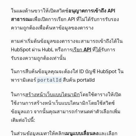
ในแผงด้านขวาให้เปิดสวิตช์
อนุญาตการเข้าถึง API
สาธารณะ
เพื่อเปิดการเรียก API ที่ไม่ได้รับการรับรอง
ความถูกต้องเพื่อค้นหาข้อมูลของตาราง
ตามค่าเริ่มต้นข้อมูลของตารางจะสามารถเข้าถึงได้ใน
HubSpot ผ่าน HubL หรือการ
เรียก API
ที่
ได้
รับการ
รับรองความถูกต้องเท่านั้น
ในการสืบค้นข้อมูลคุณจะต้องใส่ ID บัญชี HubSpot ใน
พารามิเตอร์
portalId
สืบค้น portalId
ในการ
สร้างหน้าเว็บแบบไดนามิก
โดยใช้ตารางให้เปิด
ใช้งานการสร้างหน้าเว็บแบบไดนามิกโดยใช้สวิตช์
ข้อมูลแถว จากนั้นคุณสามารถกำหนดค่าตัวเลือกเพิ่ม
เติมต่อไปนี้:
ในส่วน
ข้อมูลเมตา
ให้คลิก
เมนูแบบเลื่อนลง
และเลือก