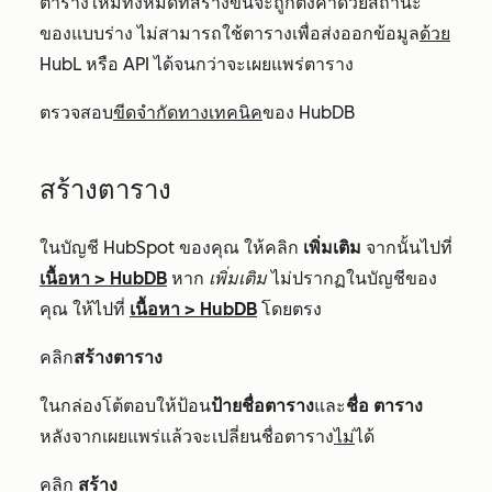
ตารางใหม่ทั้งหมดที่สร้างขึ้นจะถูกตั้งค่าด้วยสถานะ
ของแบบร่าง ไม่สามารถใช้ตารางเพื่อส่งออกข้อมูล
ด้วย
HubL หรือ API ได้จนกว่าจะเผยแพร่ตาราง
ตรวจสอบ
ขีดจำกัดทางเทคนิค
ของ HubDB
สร้างตาราง
ในบัญชี HubSpot ของคุณ ให้คลิก
เพิ่มเติม
จากนั้นไปที่
เนื้อหา
>
HubDB
หาก
เพิ่มเติม
ไม่ปรากฏในบัญชีของ
คุณ ให้ไปที่
เนื้อหา
>
HubDB
โดยตรง
คลิก
สร้างตาราง
ในกล่องโต้ตอบให้ป้อน
ป้ายชื่อตาราง
และ
ชื่อ
ตาราง
หลังจากเผยแพร่แล้วจะเปลี่ยนชื่อตาราง
ไม่
ได้
คลิก
สร้าง