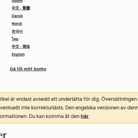
Suomi
中文 - 繁體
Dansk
Norsk
한국어
ไทย
中文 - 简体
English
Gå till mitt konto
ikel är endast avsedd att underlätta för dig. Översättningen
entuellt inte korrekturlästs. Den engelska versionen av denn
nformationen. Du kan komma åt den
här
.
er