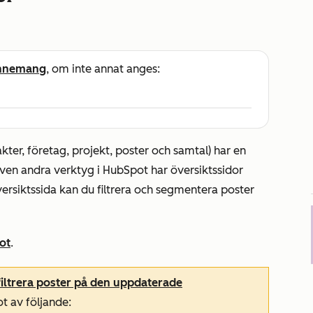
nnemang
, om inte annat anges:
akter, företag, projekt, poster och samtal) har en
Även andra verktyg i HubSpot har översiktssidor
översiktssida kan du filtrera och segmentera poster
ot
.
 filtrera poster på den uppdaterade
t av följande: