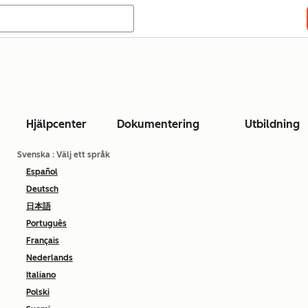
Hjälpcenter
Dokumentering
Utbildning
Svenska
: Välj ett språk
Español
Deutsch
日本語
Português
Français
Nederlands
Italiano
Polski