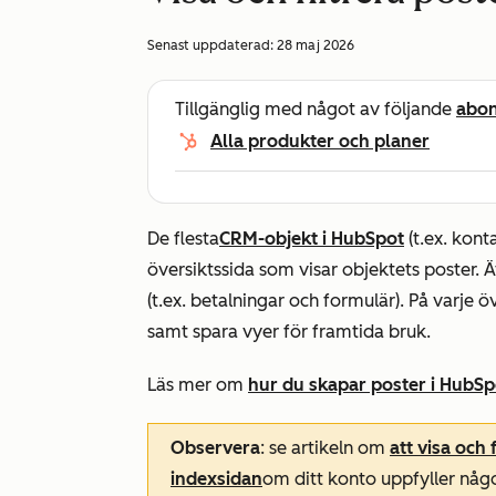
Senast uppdaterad:
28 maj 2026
Tillgänglig med något av följande
abo
Alla produkter och planer
De flesta
CRM-objekt i HubSpot
(t.ex. kont
översiktssida som visar objektets poster. 
(t.ex. betalningar och formulär). På varje 
samt spara vyer för framtida bruk.
Läs mer om
hur du skapar poster i HubSp
Observera
: se artikeln om
att visa och
indexsidan
om ditt konto uppfyller någo