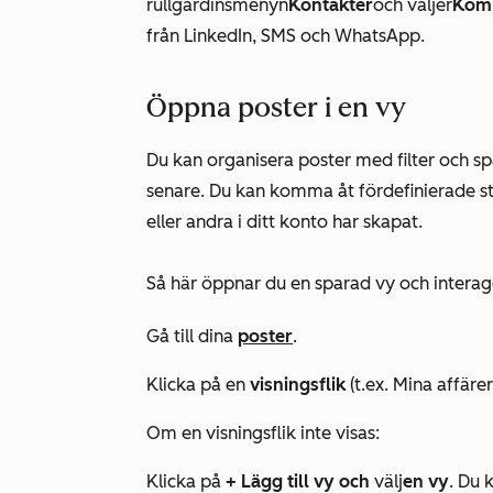
rullgardinsmenyn
Kontakter
och väljer
Kom
från LinkedIn, SMS och WhatsApp.
Öppna poster i en vy
Du kan organisera poster med filter och s
senare. Du kan komma åt fördefinierade 
eller andra i ditt konto har skapat.
Så här öppnar du en sparad vy och intera
Gå till dina
poster
.
Klicka på en
visningsflik
(t.ex.
Mina affärer
Om en visningsflik inte visas:
Klicka på
+ Lägg till vy och
välj
en vy
. Du 