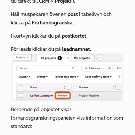
du direkt till
CRM
>
Projekt
.).
Håll muspekaren över en
post
i tabellvyn och
klicka på
Förhandsgranska
.
I kortvyn klickar du på
postkortet
.
För leads klickar du på
leadnamnet
.
Beroende på objektet visar
förhandsgranskningspanelen viss information som
standard: