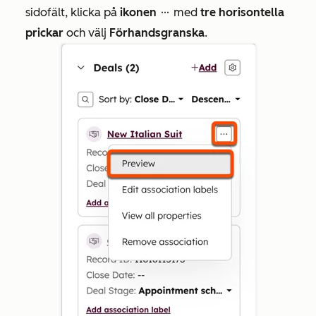
sidofält, klicka på
ikonen
med
tre horisontella
ellipses
prickar
och välj
Förhandsgranska
.