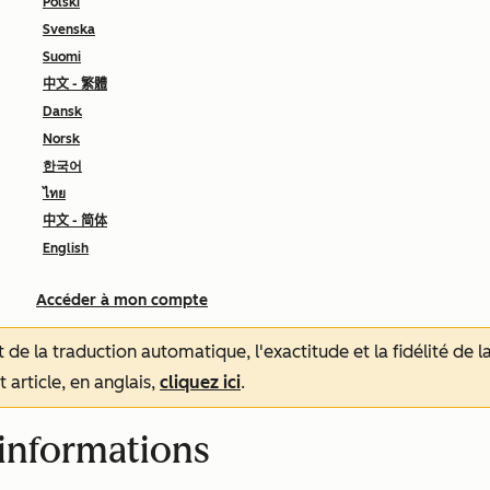
Polski
Svenska
Suomi
中文 - 繁體
Dansk
Norsk
한국어
ไทย
中文 - 简体
English
Accéder à mon compte
tat de la traduction automatique, l'exactitude et la fidélité de
 article, en anglais,
cliquez ici
.
'informations