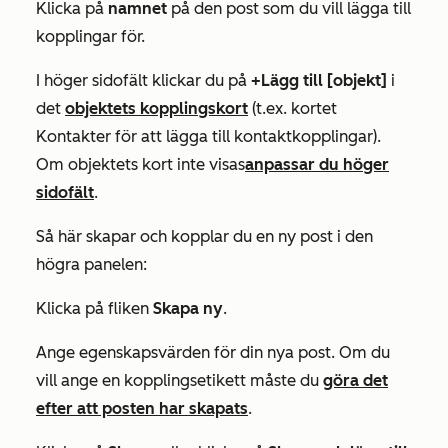
Klicka på
namnet
på den post som du vill lägga till
kopplingar för.
I höger sidofält klickar du på
+Lägg till [objekt]
i
det
objektets kopplingskort
(t.ex. kortet
Kontakter
för att lägga till kontaktkopplingar).
Om objektets kort inte visas
anpassar du höger
sidofält
.
Så här skapar och kopplar du en
ny
post i den
högra panelen:
Klicka på fliken
Skapa ny
.
Ange egenskapsvärden för din nya post. Om du
vill ange en kopplingsetikett måste du
göra det
efter att posten har skapats
.