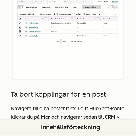
Ta bort kopplingar för en post
Navigera till dina poster (t.ex. I ditt HubSpot-konto
klickar du på
Mer
och navigerar sedan till
CRM
>
Kontakter
. Om
Mer
inte visas i ditt konto
Innehållsförteckning
navigerar du direkt till
CRM
>
Kontakter
.).