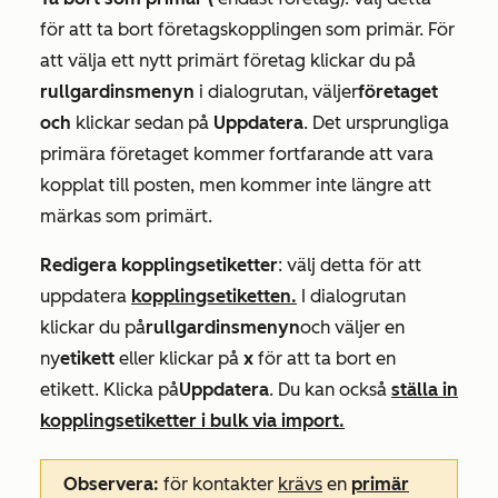
för att ta bort företagskopplingen som primär. För
att välja ett nytt primärt företag klickar du på
rullgardinsmenyn
i dialogrutan, väljer
företaget
och
klickar sedan på
Uppdatera
. Det ursprungliga
primära företaget kommer fortfarande att vara
kopplat till posten, men kommer inte längre att
märkas som primärt.
Redigera kopplingsetiketter
: välj detta för att
uppdatera
kopplingsetiketten.
I dialogrutan
klickar du på
rullgardinsmenyn
och väljer en
ny
etikett
eller klickar på
x
för att ta bort en
etikett
. Klicka på
Uppdatera
. Du kan också
ställa in
kopplingsetiketter i bulk via import.
Observera:
för kontakter
krävs
en
primär