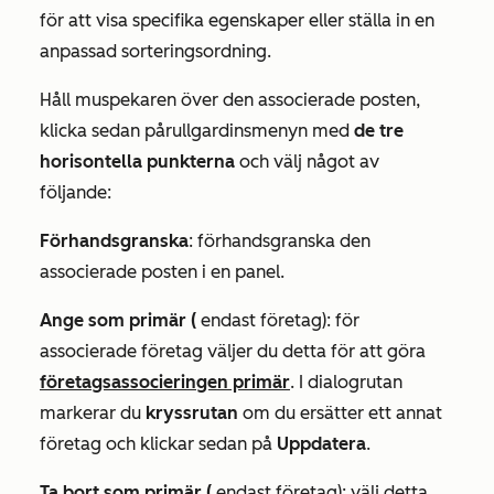
för att visa specifika egenskaper eller ställa in en
anpassad sorteringsordning.
Håll muspekaren över den associerade posten,
klicka sedan på
rullgardinsmenyn med
de tre
horisontella punkterna
och välj något av
följande
:
Förhandsgranska
: förhandsgranska den
associerade posten i en panel.
Ange som primär (
endast företag): för
associerade företag väljer du detta för att göra
företagsassocieringen primär
. I dialogrutan
markerar du
kryssrutan
om du ersätter ett annat
företag och klickar sedan på
Uppdatera
.
Ta bort som primär (
endast företag): välj detta