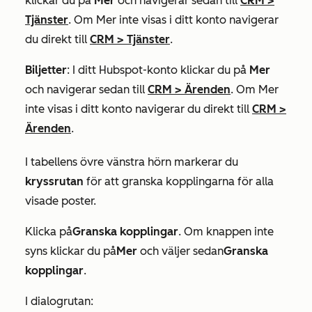
klickar du på
Mer
och navigerar sedan till
CRM
>
Tjänster
. Om
Mer
inte visas i ditt konto navigerar
du direkt till
CRM
>
Tjänster
.
Biljetter
: I ditt Hubspot-konto klickar du på
Mer
och navigerar sedan till
CRM
>
Ärenden
. Om
Mer
inte visas i ditt konto navigerar du direkt till
CRM
>
Ärenden
.
I tabellens övre vänstra hörn markerar du
kryssrutan
för att granska kopplingarna för alla
visade poster.
Klicka på
Granska kopplingar
. Om knappen inte
syns klickar du på
Mer
och väljer sedan
Granska
kopplingar
.
I dialogrutan: