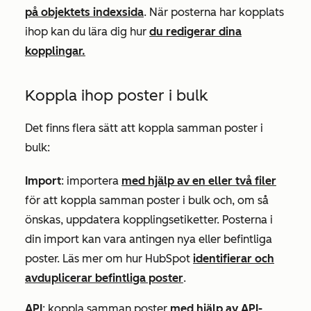
på objektets indexsida
. När posterna har kopplats
ihop kan du lära dig hur
du redigerar dina
kopplingar.
Koppla ihop poster i bulk
Det finns flera sätt att koppla samman poster i
bulk:
Import
: importera
med hjälp av en eller två filer
för att koppla samman poster i bulk och, om så
önskas, uppdatera kopplingsetiketter. Posterna i
din import kan vara antingen nya eller befintliga
poster. Läs mer om hur HubSpot
identifierar och
avduplicerar befintliga poster
.
API
: koppla samman poster
med hjälp av API-