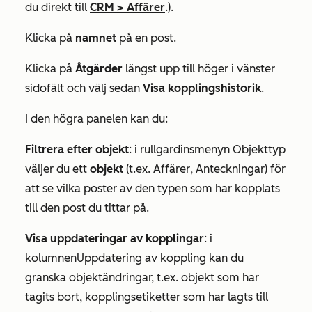
du direkt till
CRM
>
Affärer
.).
Klicka på
namnet
på en post.
Klicka på
Åtgärder
längst upp till höger i vänster
sidofält och välj sedan
Visa kopplingshistorik
.
I den högra panelen kan du:
Filtrera efter objekt
: i rullgardinsmenyn
Objekttyp
väljer du ett
objekt
(t.ex.
Affärer
,
Anteckningar
) för
att se vilka poster av den typen som har kopplats
till den post du tittar på.
Visa uppdateringar av kopplingar
: i
kolumnen
Uppdatering av koppling
kan du
granska objektändringar, t.ex. objekt som har
tagits bort, kopplingsetiketter som har lagts till