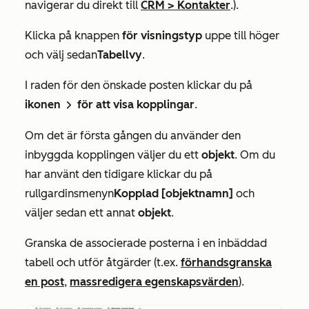
navigerar du direkt till
CRM
>
Kontakter
.).
Klicka på knappen
för visningstyp
uppe till höger
och välj sedan
Tabellvy
.
I raden för den önskade posten klickar du på
ikonen
för att visa kopplingar
.
rightCaret
Om det är första gången du använder den
inbyggda kopplingen väljer du ett
objekt
. Om du
har använt den tidigare klickar du på
rullgardinsmenyn
Kopplad
[objektnamn]
och
väljer sedan ett annat
objekt
.
Granska de associerade posterna i en inbäddad
tabell och utför åtgärder (t.ex.
förhandsgranska
en post
,
massredigera egenskapsvärden
).