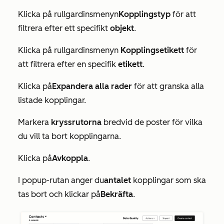
Klicka på rullgardinsmenyn
Kopplingstyp
för att
filtrera efter ett specifikt
objekt
.
Klicka på rullgardinsmenyn
Kopplingsetikett
för
att filtrera efter en specifik
etikett
.
Klicka på
Expandera alla rader
för att granska alla
listade kopplingar.
Markera
kryssrutorna
bredvid de poster för vilka
du vill ta bort kopplingarna.
Klicka på
Avkoppla
.
I popup-rutan anger du
antalet
kopplingar som ska
tas bort och klickar på
Bekräfta
.