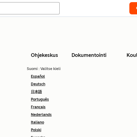
Ohjekeskus
Dokumentointi
Kou
Suomi
: Valitse kieli
Español
Deutsch
日本語
Português
Français
Nederlands
Italiano
Polski