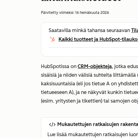
Päivitetty viimeksi:
16 heinäkuuta 2026
Saatavilla minkä tahansa seuraavan
Ti
Kaikki tuotteet ja HubSpot-tilauks
HubSpotissa on
CRM-objekteja
, jotka edu
sisäisiä ja niiden välisiä suhteita liittämäll
kaksisuuntaisia (eli jos tietue A on yhdiste
tietueeseen A), ja ne näkyvät kunkin tietu
(esim. yritysten ja tikettien) tai samojen ob
Mukautettujen ratkaisujen raken
Lue lisää mukautettujen ratkaisujen lu