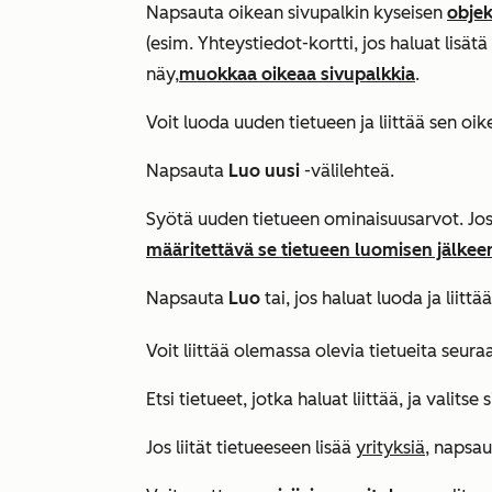
Napsauta oikean sivupalkin kyseisen
objek
(esim.
Yhteystiedot-kortti
, jos haluat lisät
näy,
muokkaa oikeaa sivupalkkia
.
Voit luoda
uuden
tietueen ja liittää sen oi
Napsauta
Luo uusi
-välilehteä.
Syötä uuden tietueen ominaisuusarvot. Jos 
määritettävä se tietueen luomisen jälkee
Napsauta
Luo
tai, jos haluat luoda ja liitt
Voit liittää
olemassa olevia
tietueita seura
Etsi tietueet, jotka haluat liittää, ja valitse 
Jos liität tietueeseen lisää
yrityksiä
, napsa