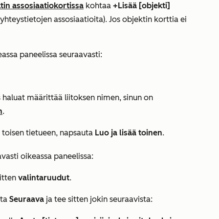
tin assosiaatiokortissa
kohtaa
+Lisää [objekti]
ä yhteystietojen assosiaatioita). Jos objektin korttia ei
keassa paneelissa seuraavasti:
haluat määrittää liitoksen nimen, sinun on
n
.
ää toisen tietueen, napsauta
Luo ja lisää toinen
.
avasti oikeassa paneelissa:
sitten
valintaruudut
.
uta
Seuraava
ja tee sitten jokin seuraavista: