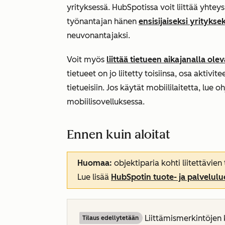
yrityksessä. HubSpotissa voit liittää yhtey
työnantajan hänen
ensisijaiseksi yrityks
neuvonantajaksi.
Voit myös
liittää tietueen aikajanalla olev
tietueet on jo liitetty toisiinsa, osa aktivit
tietueisiin. Jos käytät mobiililaitetta, lue o
mobiilisovelluksessa.
Ennen kuin aloitat
Huomaa:
objektiparia kohti liitettävie
Lue lisää
HubSpotin tuote- ja palvelulu
Liittämismerkintöjen k
Tilaus edellytetään