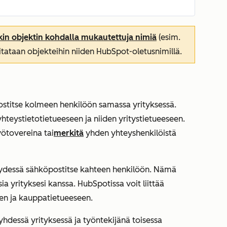
in objektin kohdalla mukautettuja nimiä
(esim.
 viitataan objekteihin niiden HubSpot-oletusnimillä.
ostitse kolmeen henkilöön samassa yrityksessä.
hteystietotietueeseen ja niiden yritystietueeseen.
yötovereina tai
merkitä
yhden yhteyshenkilöistä
teydessä sähköpostitse kahteen henkilöön. Nämä
a yrityksesi kanssa. HubSpotissa voit liittää
en ja kauppatietueeseen.
hdessä yrityksessä ja työntekijänä toisessa