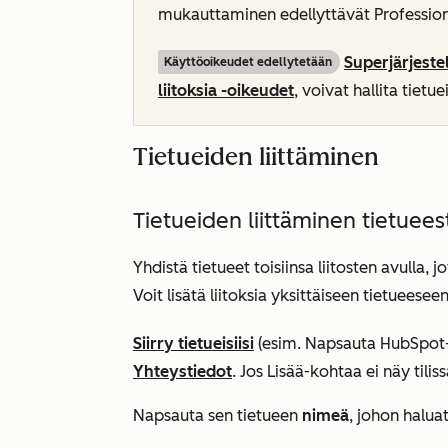
mukauttaminen edellyttävät
Profession
Superjärjest
Käyttöoikeudet edellytetään
liitoksia -oikeudet
, voivat hallita tietue
Tietueiden liittäminen
Tietueiden liittäminen tietuees
Yhdistä tietueet toisiinsa liitosten avulla, 
Voit lisätä liitoksia yksittäiseen tietueesee
Siirry tietueisiisi
(esim. Napsauta HubSpot-t
Yhteystiedot
. Jos
Lisää
-kohtaa ei näy tilis
Napsauta sen tietueen
nimeä
, johon haluat