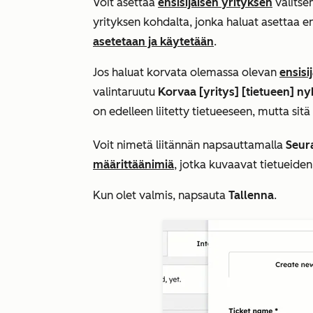
Voit asettaa
ensisijaisen yrityksen
valitse
yrityksen kohdalta, jonka haluat asettaa ensi
asetetaan ja käytetään
.
Jos haluat korvata olemassa olevan
ensisi
valintaruutu
Korvaa [yritys] [tietueen] ny
on edelleen liitetty tietueeseen, mutta sitä 
Voit nimetä liitännän napsauttamalla
Seur
määrittää
nimiä
, jotka kuvaavat tietueiden
Kun olet valmis, napsauta
Tallenna
.