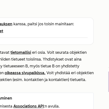
lauksen
kanssa, paitsi jos toisin mainitaan:
et
stavat
tietomallisi
eri osia. Voit seurata objektien
ä niiden tietueet toisiinsa. Yhdistykset ovat aina
tty tietueeseen B, myös tietue B on yhdistetty
een
oikeassa sivupalkissa.
Voit yhdistää eri objektien
jektien (esim. kontaktien ja kontaktien) tietueita.
taminen
omisesta
Associations API
:n avulla.