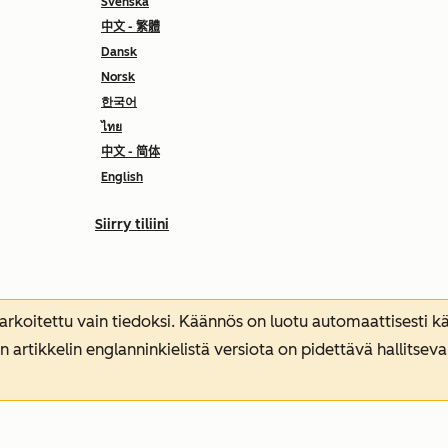
Svenska
中文 - 繁體
Dansk
Norsk
한국어
ไทย
中文 - 简体
English
Siirry tiliini
koitettu vain tiedoksi. Käännös on luotu automaattisesti kää
n artikkelin englanninkielistä versiota on pidettävä hallitsev