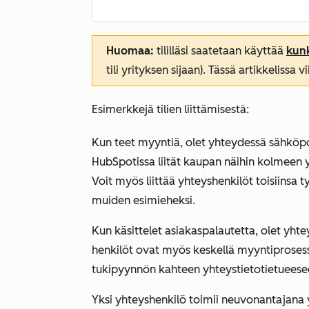
Huomaa:
tililläsi saatetaan käyttää
kunk
tili yrityksen sijaan). Tässä artikkelissa
Esimerkkejä tilien liittämisestä:
Kun teet myyntiä, olet yhteydessä sähköp
HubSpotissa liität kaupan näihin kolmeen y
Voit myös liittää yhteyshenkilöt toisiinsa t
muiden esimieheksi.
Kun käsittelet asiakaspalautetta, olet yh
henkilöt ovat myös keskellä myyntiprosessi
tukipyynnön kahteen yhteystietotietueese
Yksi yhteyshenkilö toimii neuvonantajana y