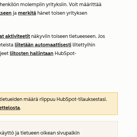
shenkilön molempiin yrityksiin. Voit määrittää
ekseen
ja
merkitä
hänet toisen yrityksen
at aktiviteetit
näkyviin toiseen tietueeseen. Jos
eeteista
liitetään automaattisesti
liitettyihin
hjeet
liitosten hallintaan
HubSpot-
n tietueiden määrä riippuu HubSpot-tilauksestasi.
ettelosta
.
äyttö ja tietueen oikean sivupalkin