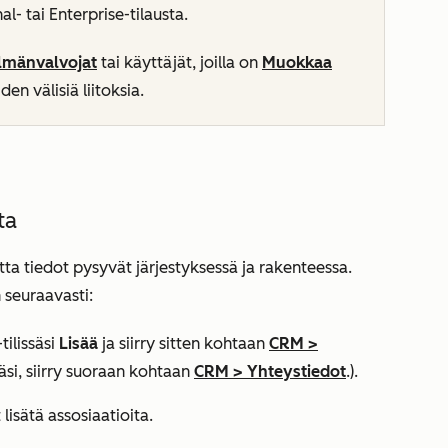
al- tai
Enterprise-tilausta
.
elmänvalvojat
tai käyttäjät, joilla on
Muokkaa
iden välisiä liitoksia.
ta
jotta tiedot pysyvät järjestyksessä ja rakenteessa.
n seuraavasti:
ilissäsi
Lisää
ja siirry sitten kohtaan
CRM
>
säsi, siirry suoraan kohtaan
CRM
>
Yhteystiedot
.).
 lisätä assosiaatioita.