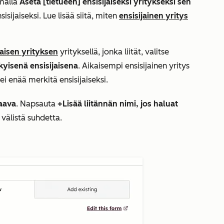
malla
Aseta [tietueen] ensisijaiseksi yritykseksi sen
sijaiseksi. Lue lisää siitä, miten
ensisijainen yritys
jaisen yrityksen
yrityksellä, jonka liität, valitse
kyisenä ensisijaisena
. Aikaisempi ensisijainen yritys
ei enää merkitä ensisijaiseksi.
aava
. Napsauta
+Lisää liitännän nimi, jos haluat
 välistä suhdetta.