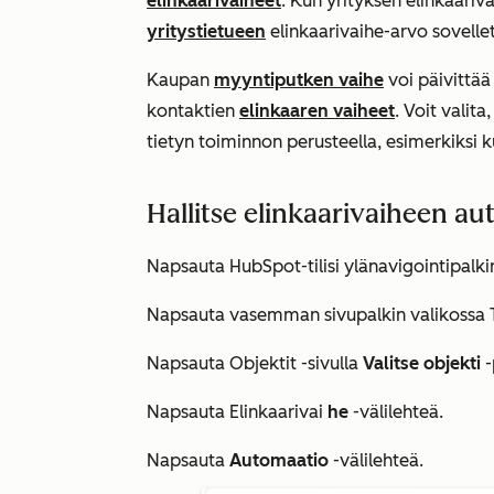
elinkaarivaiheet
. Kun yrityksen elinkaari
yritystietueen
elinkaarivaihe-arvo
sovellet
Kaupan
myyntiputken vaihe
voi päivittää 
kontaktien
elinkaaren vaiheet
. Voit valit
tietyn toiminnon perusteella, esimerkiksi 
Hallitse elinkaarivaiheen a
Napsauta HubSpot-tilisi ylänavigointipalk
Napsauta vasemman sivupalkin valikossa
Napsauta
Objektit
-sivulla
Valitse objekti
-
Napsauta Elinkaarivai
he
-välilehteä.
Napsauta
Automaatio
-välilehteä.