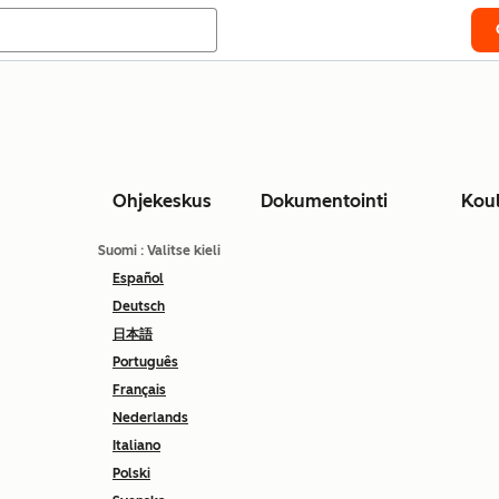
Ohjekeskus
Dokumentointi
Kou
Suomi
: Valitse kieli
Español
Deutsch
日本語
Português
Français
Nederlands
Italiano
Polski