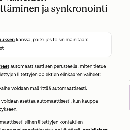
ttäminen ja synkronointi
lauksen
kanssa, paitsi jos toisin mainitaan:
et
heet
automaattisesti sen perusteella, miten tietue
ettyjen liitettyjen objektien elinkaaren vaiheet:
 vaihe voidaan määrittää automaattisesti.
he voidaan asettaa automaattisesti, kun kauppa
itykseen.
aattisesti siihen liitettyjen kontaktien