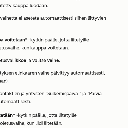
iitetty kauppa luodaan.
aihetta ei aseteta automaattisesti siihen liittyvien
pa voitetaan”
-kytkin päälle, jotta liitetyille
oletusvaihe, kun kauppa voitetaan.
tusval
ikkoa
ja valitse
vaihe
.
ityksen elinkaaren vaihe päivittyy automaattisesti,
aan).
kontaktien ja yritysten
”Sulkemispäivä
”
ja
”Päiviä
automaattisesti.
itetään”
-kytkin päälle, jotta liitetyille
letusvaihe, kun liidi liitetään.