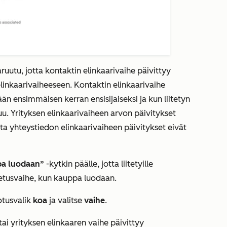
aruutu, jotta kontaktin elinkaarivaihe päivittyy
elinkaarivaiheeseen. Kontaktin elinkaarivaihe
ään ensimmäisen kerran ensisijaiseksi ja kun liitetyn
uu. Yrityksen
elinkaarivaiheen
arvon päivitykset
utta yhteystiedon elinkaarivaiheen päivitykset eivät
pa luodaan”
-kytkin päälle, jotta liitetyille
oletusvaihe, kun kauppa luodaan.
tusvalik
koa
ja valitse
vaihe
.
ai yrityksen elinkaaren vaihe päivittyy