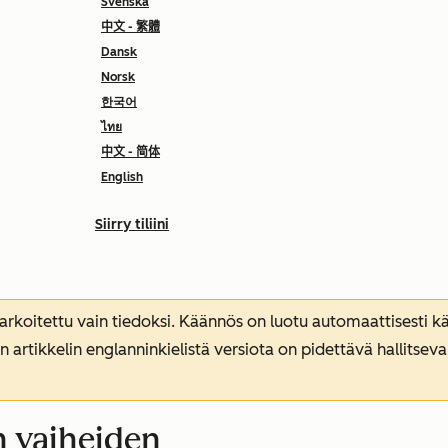
Svenska
中文 - 繁體
Dansk
Norsk
한국어
ไทย
中文 - 简体
English
Siirry tiliini
koitettu vain tiedoksi. Käännös on luotu automaattisesti kää
n artikkelin englanninkielistä versiota on pidettävä hallitsev
n vaiheiden