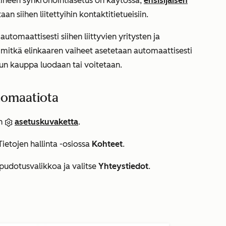
vaiheen synkronointiasetus on käytössä,
ensisijaisen
aan siihen liitettyihin kontaktitietueisiin.
automaattisesti siihen liittyvien yritysten ja
a, mitkä elinkaaren vaiheet asetetaan automaattisesti
kun kauppa luodaan tai voitetaan.
utomaatiota
in
asetuskuvaketta
.
Tietojen hallinta
-osiossa
Kohteet
.
pudotusvalikkoa ja valitse
Yhteystiedot
.