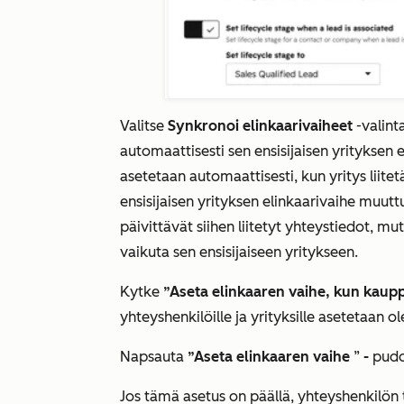
Valitse
Synkronoi elinkaarivaiheet
-valint
automaattisesti sen ensisijaisen yrityksen 
asetetaan automaattisesti, kun yritys liitet
ensisijaisen yrityksen elinkaarivaihe muutt
päivittävät siihen liitetyt yhteystiedot, m
vaikuta sen ensisijaiseen yritykseen.
Kytke
”Aseta elinkaaren vaihe, kun kaup
yhteyshenkilöille ja yrityksille asetetaan 
Napsauta
”Aseta elinkaaren vaihe
”
-
pudo
Jos tämä asetus on päällä, yhteyshenkilön t