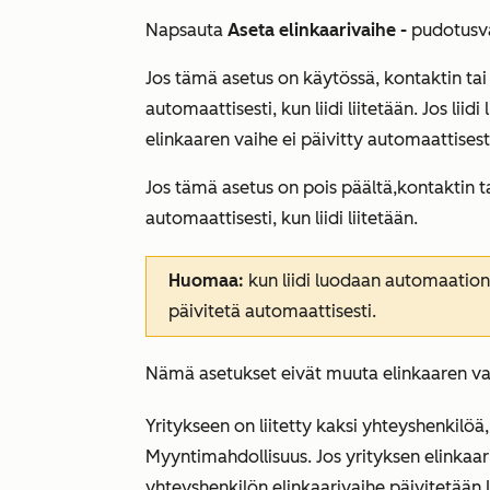
Napsauta
Aseta elinkaarivaihe -
pudotusva
Jos tämä asetus on käytössä, kontaktin tai
automaattisesti, kun liidi liitetään. Jos li
elinkaaren vaihe ei päivitty automaattisest
Jos tämä asetus on pois päältä
,
kontaktin t
automaattisesti, kun liidi liitetään.
Huomaa:
kun liidi luodaan automaation
päivitetä automaattisesti.
Nämä asetukset eivät muuta elinkaaren vai
Yritykseen on liitetty kaksi yhteyshenkilöä,
Myyntimahdollisuus
. Jos yrityksen elinka
yhteyshenkilön
elinkaarivaihe
päivitetään