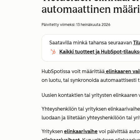
automaattinen määri
Päivitetty viimeksi:
13 heinäkuuta 2026
Saatavilla minkä tahansa seuraavan
Ti
Kaikki tuotteet ja HubSpot-tilauks
HubSpotissa voit määrittää
elinkaaren vai
on luotu, tai synkronoida automaattisesti ti
Uusien kontaktien tai yritysten elinkaaren
Yhteyshenkilön tai yrityksen elinkaarivai
luodaan ja liitetään yhteyshenkilöön tai yr
Yrityksen
elinkaarivaihe
voi päivittää autom