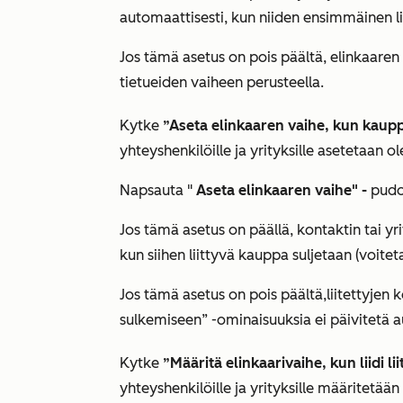
automaattisesti, kun niiden ensimmäinen l
Jos tämä asetus on pois päältä, elinkaaren v
tietueiden vaiheen perusteella.
Kytke
”Aseta elinkaaren vaihe, kun kaup
yhteyshenkilöille ja yrityksille asetetaan 
Napsauta "
Aseta elinkaaren vaihe" -
pudo
Jos tämä asetus on päällä, kontaktin tai yr
kun siihen liittyvä kauppa suljetaan (voitet
Jos tämä asetus on pois päältä
,
liitettyjen 
sulkemiseen” -ominaisuuksia
ei päivitetä 
Kytke
”Määritä elinkaarivaihe, kun liidi li
yhteyshenkilöille ja yrityksille määritetään o