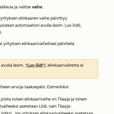
likkoa ja valitse
vaihe
.
 yrityksen elinkaaren vaihe päivittyy
idi luodaan automaation avulla (esim.
Luo liidi
),
i.
ai yrityksen
elinkaarivaihetta
ei päivitetä
 avulla (esim.
”Luo liidi”
), elinkaarivaihetta ei
heen arvoja taaksepäin. Esimerkiksi:
 joista toisen elinkaarivaihe on
Tilaaja ja
toisen
arivaiheeksi asetetaan
Liidi
, vain
Tilaaja-
Liidiksi
. Jos yrityksen elinkaarivaiheeksi asetetaan