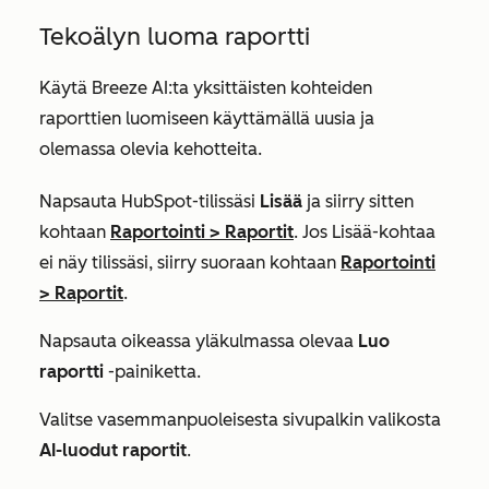
Tekoälyn luoma raportti
Käytä Breeze AI:ta yksittäisten kohteiden
raporttien luomiseen käyttämällä uusia ja
olemassa olevia kehotteita.
Napsauta HubSpot-tilissäsi
Lisää
ja siirry sitten
kohtaan
Raportointi
>
Raportit
. Jos
Lisää
-kohtaa
ei näy tilissäsi, siirry suoraan kohtaan
Raportointi
>
Raportit
.
Napsauta oikeassa yläkulmassa olevaa
Luo
raportti
-painiketta.
Valitse vasemmanpuoleisesta sivupalkin valikosta
AI-luodut raportit
.