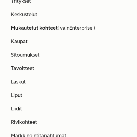
Yritykset
Keskustelut
Mukautetut kohteet
(
vain
Enterprise
)
Kaupat
Sitoumukset
Tavoitteet
Laskut
Liput
Liidit
Rivikohteet
Markkinointitapahtumat