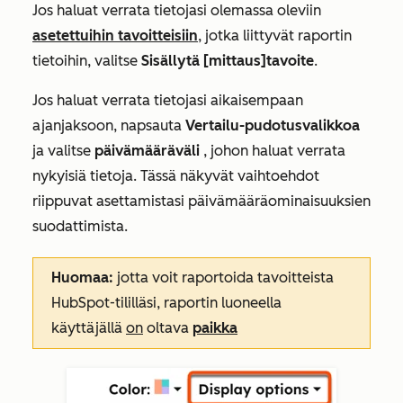
Jos haluat verrata tietojasi olemassa oleviin
asetettuihin tavoitteisiin
, jotka liittyvät raportin
tietoihin, valitse
Sisällytä [mittaus]tavoite
.
Jos haluat verrata tietojasi aikaisempaan
ajanjaksoon, napsauta
Vertailu-pudotusvalikkoa
ja valitse
päivämääräväli
, johon haluat verrata
nykyisiä tietoja. Tässä näkyvät vaihtoehdot
riippuvat asettamistasi päivämääräominaisuuksien
suodattimista.
Huomaa:
jotta voit raportoida
tavoitteista
HubSpot-tililläsi, raportin luoneella
käyttäjällä
on
oltava
paikka