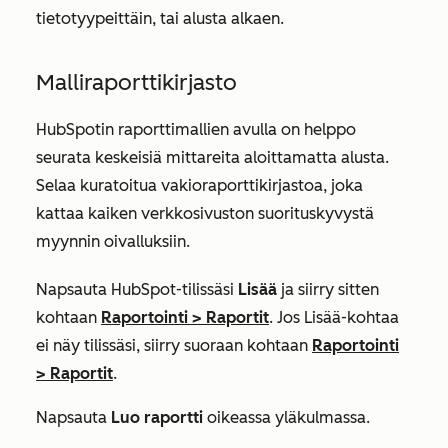
tietotyypeittäin, tai alusta alkaen.
Malliraporttikirjasto
HubSpotin raporttimallien avulla on helppo
seurata keskeisiä mittareita aloittamatta alusta.
Selaa kuratoitua vakioraporttikirjastoa, joka
kattaa kaiken verkkosivuston suorituskyvystä
myynnin oivalluksiin.
Napsauta HubSpot-tilissäsi
Lisää
ja siirry sitten
kohtaan
Raportointi
>
Raportit
. Jos
Lisää
-kohtaa
ei näy tilissäsi, siirry suoraan kohtaan
Raportointi
>
Raportit
.
Napsauta
Luo raportti
oikeassa yläkulmassa.