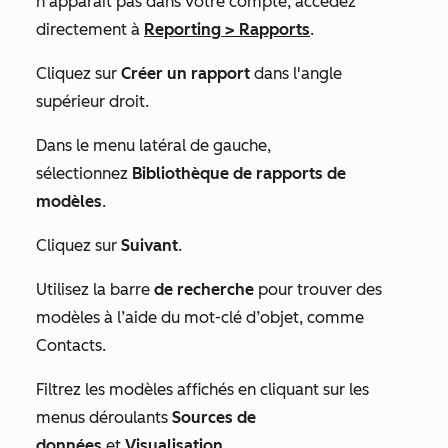
n'apparaît pas dans votre compte, accédez
directement à
Reporting
>
Rapports
.
Cliquez sur
Créer un rapport
dans l'angle
supérieur droit.
Dans le menu latéral de gauche,
sélectionnez
Bibliothèque de rapports de
modèles
.
Cliquez sur
Suivant
.
Utilisez la barre
de recherche
pour trouver des
modèles à l’aide du mot-clé d’objet, comme
Contacts
.
Filtrez les modèles affichés en cliquant sur les
menus déroulants
Sources de
données
et
Visualisation
.