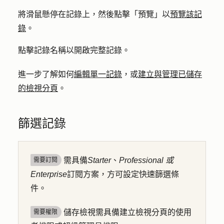
將滑鼠懸停在
記錄
上，然後點擊「
預覽
」以
預覽該記
錄
。
點擊記錄
名稱
以開啟完整記錄。
進一步了解如何
編輯單一記錄
，或
建立與管理已儲存
的檢視分頁
。
篩選記錄
需具備
Starter
、
Professional 或
需要訂閱
Enterprise
訂閱方案，方可設定快速篩選條
件。
儲存檢視需具備建立檢視分頁的使用
需要權限