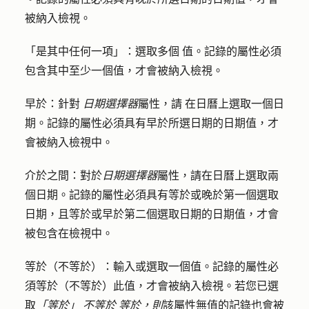
被納入檢視。
「是其中任何一項」：
選取多個
值。
記錄的屬性必須
包含其中至少一個值，才會被納入檢視。
早於：針對
日期選擇器
屬性，
請
在日曆上選取一個
日
期
。記錄的屬性必須具有早於所選日期的日期值，才
會被納入檢視中。
介於之間
：對於
日期選擇器
屬性，請在日曆上選取兩
個
日期
。記錄的屬性必須具有等於或晚於第一個選取
日期，且等於或早於第二個選取日期的日期值，才會
被包含在檢視中。
等於（不等於）：
輸入或選取
一個值
。記錄的屬性必
須等於（不等於）此值，才會被納入檢視。若您已選
取
「等於」
不等於
等於，則
該屬性無值的記錄也會被