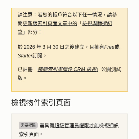
請注意
：若您的帳戶符合以下任一情況，請參
閱
更新版索引頁面文章中的
「
檢視與篩選記
錄
」部分：
於 2026 年 3 月 30 日之後建立，且擁有
Free
或
Starter
訂閱。
已註冊「
精簡索引與彈性 CRM 檢視
」公開測試
版。
檢視物件索引頁面
需具備
超級管理員權限才能
檢視通訊
需要權限
索引頁面。