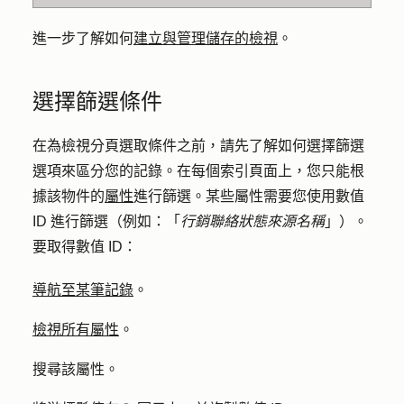
進一步了解如何
建立與管理儲存的檢視
。
選擇篩選條件
在為檢視分頁選取條件之前，請先了解如何選擇篩選
選項來區分您的記錄。在每個索引頁面上，您只能根
據該物件的
屬性
進行篩選。某些屬性需要您使用數值
ID 進行篩選（例如：「
行銷聯絡狀態來源名稱
」）。
要取得數值 ID：
導航至某筆記錄
。
檢視所有屬性
。
搜尋該
屬性
。