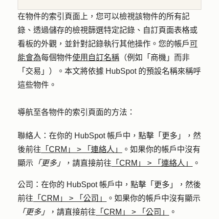
在物件的索引頁面上，您可以檢視該物件的所有記
錄、透過儲存的檢視篩選特定記錄、自訂頁面表格或
看板的外觀，並針對記錄執行其他操作。您的帳戶
可
能會為
每個物件
使用自訂名稱
（例如「商機」而非
「交易」）。本文將依據 HubSpot 的預設名稱來稱呼
這些物件。
導航至各物件的索引頁面的方法：
聯絡人
：在你的 HubSpot 帳戶中，點擊
「更多」
，然
後前往
「CRM」
>
「連絡人」
。如果你的帳戶中沒有
顯示
「更多」
，請直接前往
「CRM」
>
「連絡人」
。
公司
：在你的 HubSpot 帳戶中，點擊
「更多」
，然後
前往
「CRM」
>
「公司」
。如果你的帳戶中沒有顯示
「更多」
，請直接前往
「CRM」
>
「公司」
。