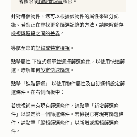
者權限或
超級管理員
權限。
針對每個物件，您可以根據該物件的屬性來區分記
錄。若您正在尋找更多篩選記錄的方法，請瞭解
儲存
檢視與區段之間的差異
。
導航至您的
記錄或特定檢視
。
點擊
屬性
下拉式選單
並
選擇篩選條件
，以使用快速篩
選。瞭解如何
設定快速篩選
。
點擊「
進階篩選
」
以使用物件屬性及自訂邏輯設定篩
選條件
。在右側面板中：
若檢視尚未有現有篩選條件，請點擊「
新增篩選條
件
」以設定第一個篩選條件。若檢視已有現有篩選條
件，請點擊「
編輯篩選條件
」以新增或編輯篩選條
件。