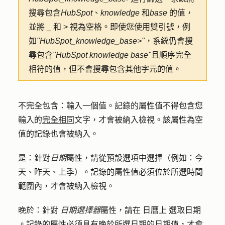
搜尋包含
HubSpot
、
knowledge
和
base
的值，
並將 _ 和 > 視為空格。即使您使用雙引號，例
如
"HubSpot_knowledge_base>"
，系統仍會搜
尋包含
"HubSpot knowledge base"
且順序完全
相符的值，但不會搜尋包含其他字元的值。
不完全包含：
輸入
一個值
。記錄的屬性值不得包含您
輸入的
完全相同
文字，才會被納入檢視。該屬性為空
值的記錄也會被納入。
是：
針對
日期
屬性，請從預設
選項中
選擇（例如：今
天、昨天、上季）。記錄的屬性值必須位於所選時間
範圍內，才會被納入檢視。
晚於：針對
日期選擇器
屬性，
請在
日曆
上
選取
日期
。記錄的屬性必須具有晚於所選日期的日期值，才會