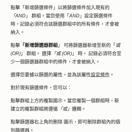
點擊
「新增篩選條件
」以將篩選條件加入現有的
「AND
」
群組。
當您使用「
AND
」設定篩選條件
時，記錄必須符合該篩選群組中的所有條件，才會被
納入。
點擊
「新增篩選器群組
」
可將篩選器新增至新的「
或
(OR)
」
群組。
選擇
「或 (OR)
」
時，
記錄必須符合至
少一個篩選器群組中的條件，才會被納入。
選擇您要據以篩選
的屬性
，並為該屬性
設定條件
。
對於現有篩選條件，您可以：
點擊群組上方的
複製圖示
。當您複製一個群組時，新
建立的複製群組將遵循
「或」
邏輯。
點擊篩選器右上角的
圖示
，即可刪除群組內的個
刪除
別篩選器。