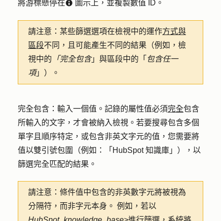
將游標懸停在
圖示上
，並複製
數值 ID
。
infoCircleIcon
請注意：
某些篩選選項在檢視中的運作
方式與
區段
不同，且可能產生不同的結果（例如，檢
視中的
「完全包含
」與區段中的「
包含任一
項
」）。
完全包含
：輸入一個
值
。記錄的屬性值必須
完全
包含
所輸入的文字，才會被納入檢視。若要搜尋包含多個
單字且順序特定，或包含非英文字元的值，您需要將
值以雙引號包圍（例如：「HubSpot 知識庫」），以
篩選完全匹配的結果。
請注意：
條件值中包含的非英數字元將被視為
分隔符，而非字元本身。 例如，若以
HubSpot_knowledge_base>
進行篩選，系統將