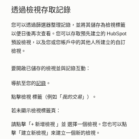
透過檢視存取記錄
您可以透過篩選器整理記錄，並將其儲存為檢視標籤
以便日後再次查看。您可以存取預先建立的 HubSpot
預設檢視，以及您或您帳戶中的其他人所建立的自訂
檢視。
要開啟已儲存的檢視並與記錄互動：
導航至您的
記錄
。
點擊
檢視
標籤
（例如「
我的交易
」）。
若未顯示檢視標籤頁：
請點擊「
+ 新增檢視
」
並
選擇
一個檢視
。您也可以點
擊「
建立新檢視
」來建立一個新的檢視。