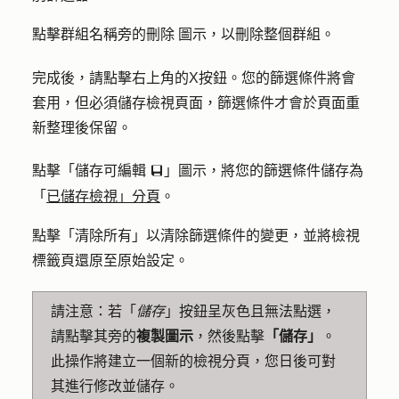
點擊群組名稱旁的
圖示
，以刪除整個群組。
刪除
完成後，請點擊右上角的
X
按鈕。您的篩選條件將會
套用，但必須儲存檢視頁面，篩選條件才會於頁面重
新整理後保留。
點擊「
儲存可編輯
」
圖示
，將您的篩選條件儲存為
saveEditableView
「
已儲存檢視」分頁
。
點擊「
清除所有
」以清除篩選條件的變更，並將檢視
標籤頁還原至原始設定。
請注意：
若「
儲存
」按鈕呈灰色且無法點選，
請點擊其旁的
複製圖示
，然後點擊
「儲存」
。
此操作將建立一個新的檢視分頁，您日後可對
其進行修改並儲存。