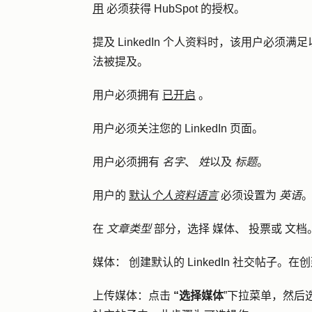
用
必须获得 HubSpot 的授权。
提及 LinkedIn 个人资料时，该用户必
法被提及。
用户必须拥有
已开启
。
用户必须关注您的 LinkedIn 页面。
用户必须拥有
名字
、
姓
以及
标题
。
用户的
默认
个人资料语言
必须设置为
英语
在
文章类型
部分，选择
媒体
、
投票
或
文档
媒体：
创建默认的 LinkedIn 社交帖子。在
上传媒体：点击
“选择媒体
”下拉菜单，然后