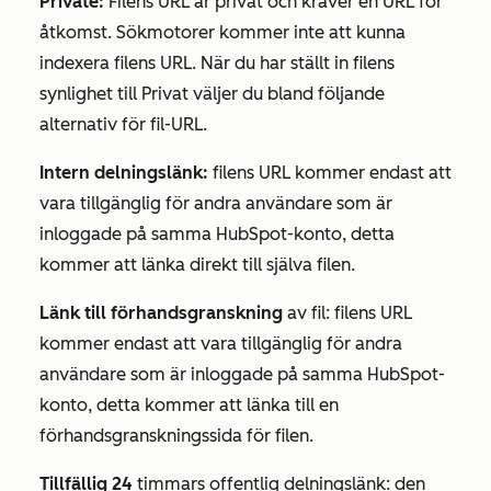
Private:
Filens URL är privat och kräver en URL för
åtkomst. Sökmotorer kommer inte att kunna
indexera filens URL. När du har ställt in filens
synlighet till
Privat
väljer du bland följande
alternativ för
fil-URL
.
Intern delningslänk:
filens URL kommer endast att
vara tillgänglig för andra användare som är
inloggade på samma HubSpot-konto, detta
kommer att länka direkt till själva filen.
Länk till förhandsgranskning
av fil: filens URL
kommer endast att vara tillgänglig för andra
användare som är inloggade på samma HubSpot-
konto, detta kommer att länka till en
förhandsgranskningssida för filen.
Tillfällig 24
timmars offentlig delningslänk: den