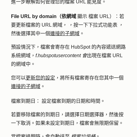
進一步瞭解如何管理您的檔案 URL 能見度。
File URL by domain（依網域
顯
示
檔案 URL
）
：若
要更新檔案的 URL 網域，
，按一下
下拉式功能表
，
然後選擇其中一個
連接的子網域
。
預設情況下，檔案會寄存在 HubSpot 的內容遞送網路
系統網域，
f.hubspotusercontent 會
出現在檔案 URL
的網域中。
更新您的設定
您可以
，將所有檔案寄存在您其中一個
連接的子網域
。
檔案到期日：
設定檔案到期的日期和時間。
若要移除檔案的到期日，請選擇
日期選擇器
，然後按
一下
取消
。如果未設定到期日，檔案會無限期保留。
當檔案過期時，會自動送至
檔案垃圾桶
。