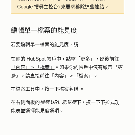
Google 搜尋主控台
) 來要求移除這些連結。
編輯單一檔案的能見度
若要編輯單一檔案的能見度，請
在你的 HubSpot 帳戶中，點擊
「更多」
，然後前往
「內容」
>
「檔案」
。如果你的帳戶中沒有顯示
「更
多」
，請直接前往
「內容」
>
「檔案」
。
在檔案工具中，按一下檔案
名稱
。
在右側面板的
檔案 URL 能見度
下，按一下
下拉式功
能表
並選擇
能見度選項
。