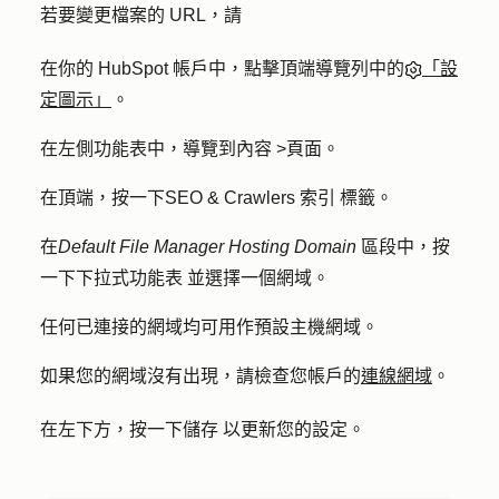
若要變更檔案的 URL，請
在你的 HubSpot 帳戶中，點擊頂端導覽列中的
「設
定圖示」
。
在左側功能表中，導覽到
內容
>
頁面
。
在頂端，按一下
SEO & Crawlers 索引
標籤。
在
Default File Manager Hosting Domain
區段中，按
一下
下拉式功能表
並選擇一個
網域
。
任何已連接的網域均可用作預設主機網域。
如果您的網域沒有出現，請檢查您帳戶的
連線網域
。
在左下方，按一下
儲存
以更新您的設定。