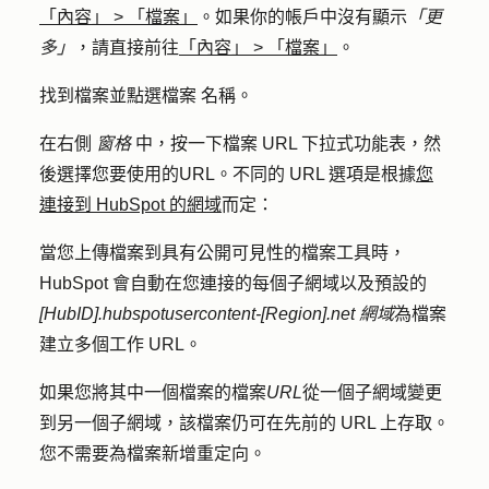
「內容」
>
「檔案」
。如果你的帳戶中沒有顯示
「更
多」
，請直接前往
「內容」
>
「檔案」
。
找到檔案並點選檔案
名稱
。
在右側
窗格
中，按一下
檔案 URL
下拉式功能表，然
後選擇您要使用的
URL
。不同的 URL 選項是根據
您
連接到 HubSpot 的網域
而定：
當您上傳檔案到具有公開可見性的檔案工具時，
HubSpot 會自動在您連接的每個子網域以及預設的
[HubID].hubspotusercontent-[Region].net 網域
為檔案
建立多個工作 URL。
如果您將其中一個檔案的檔案
URL
從一個子網域變更
到另一個子網域，該檔案仍可在先前的 URL 上存取。
您不需要為檔案新增重定向。