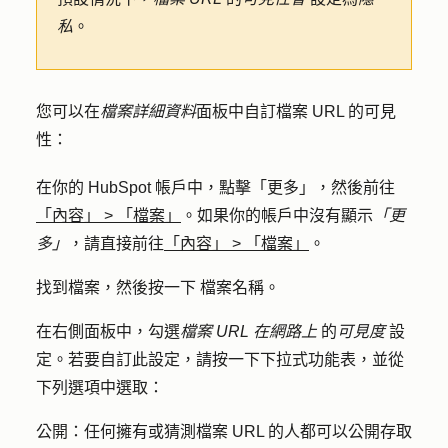
私
。
您可以在
檔案詳細資料
面板中自訂檔案 URL 的可見
性：
在你的 HubSpot 帳戶中，點擊
「更多」
，然後前往
「內容」
>
「檔案」
。如果你的帳戶中沒有顯示
「更
多」
，請直接前往
「內容」
>
「檔案」
。
找到檔案，然後按一下
檔案名稱
。
在右側面板中，勾選
檔案 URL 在網路上
的
可見度
設
定。若要自訂此設定，請按
一下下拉式功能表
，並從
下列選項中選取：
公開：
任何擁有或猜測檔案 URL 的人都可以公開存取