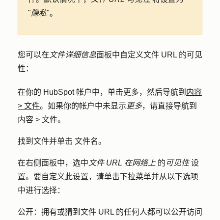
"
隐私
"。
您可以在
文件详细信息
面板中自定义文件 URL 的可见
性：
在你的 HubSpot 帐户中，单击
更多
，然后导航到
内容
>
文件
。如果你的帐户中未显示
更多
，请直接导航到
内容
>
文件
。
找到文件并单击
文件名
。
在右侧面板中，选中
文件 URL 在网络上
的
可见性
设
置。要自定义此设置，请单击
下拉菜单
并从以下选项
中进行选择：
公开：
拥有或猜到文件 URL 的任何人都可以公开访问