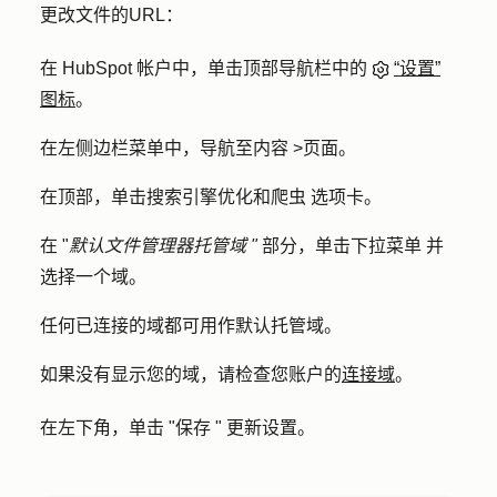
更改文件的URL：
在 HubSpot 帐户中，单击顶部导航栏中的
“设置”
图标
。
在左侧边栏菜单中，导航至
内容
>
页面
。
在顶部，单击
搜索引擎优化和爬虫
选项卡。
在 "
默认文件管理器托管域 "
部分，单击
下拉菜单
并
选择一个
域
。
任何已连接的域都可用作默认托管域。
如果没有显示您的域，请检查您账户的
连接域
。
在左下角，单击 "
保存 "
更新设置。