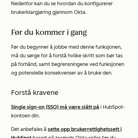
Nedenfor kan du se hvordan du konfigurerer
brukerklargjøring gjennom Okta.
Før du kommer i gang
Før du begynner å jobbe med denne funksjonen,
må du sørge for å forstå hvilke skritt som bør tas
på forhånd, samt begrensningene ved funksjonen
og potensielle konsekvenser av å bruke den.
Forstå kravene
Single sign-on (SSO) må være slått på
i HubSpot-
kontoen din.
Det anbefales å
sette opp brukerrettighetssett i
HubSpot
basert på teamets
Okta-roller
før du