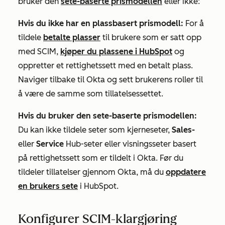
bruker den
sete-baserte prismodellen
eller ikke:
Hvis du ikke har en plassbasert prismodell:
For å
tildele
betalte plasser
til brukere som er satt opp
med SCIM,
kjøper du plassene i HubSpot
og
oppretter et rettighetssett med en betalt plass.
Naviger tilbake til Okta og sett brukerens
roller
til
å være de samme som tillatelsessettet.
Hvis du bruker den sete-baserte prismodellen:
Du kan ikke tildele seter som kjerneseter,
Sales-
eller
Service
Hub-seter
eller visningsseter basert
på rettighetssett som er tildelt i Okta. Før du
tildeler tillatelser gjennom Okta, må du
oppdatere
en brukers sete
i HubSpot.
Konfigurer SCIM-klargjøring