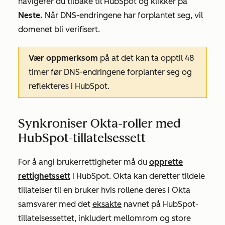
navigerer du tilbake til HubSpot og klikker på
Neste.
Når DNS-endringene har forplantet seg, vil
domenet bli verifisert.
Vær oppmerksom
på at det kan ta opptil 48
timer før DNS-endringene forplanter seg og
reflekteres i HubSpot.
Synkroniser Okta-roller med
HubSpot-tillatelsessett
For å angi brukerrettigheter må du
opprette
rettighetssett
i HubSpot. Okta kan deretter tildele
tillatelser til en bruker hvis
rollene
deres i Okta
samsvarer med det
eksakte
navnet på HubSpot-
tillatelsessettet, inkludert mellomrom og store