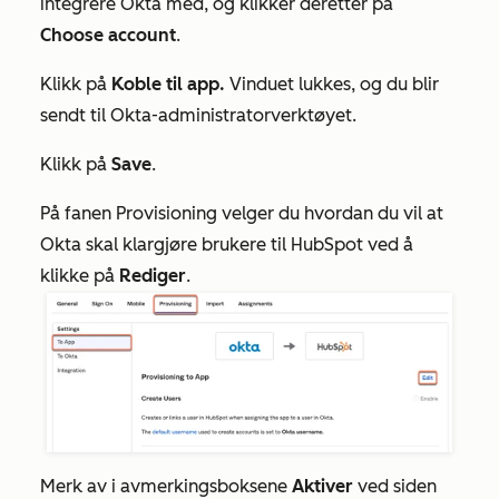
integrere Okta med, og klikker deretter på
Choose account
.
Klikk på
Koble til app.
Vinduet lukkes, og du blir
sendt til Okta-administratorverktøyet.
Klikk på
Save
.
På fanen
Provisioning
velger du hvordan du vil at
Okta skal klargjøre brukere til HubSpot ved å
klikke på
Rediger
.
Merk av i avmerkingsboksene
Aktiver
ved siden