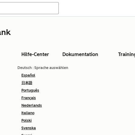
ank
Hilfe-Center
Dokumentation
Trainin
Deutsch
: Sprache auswählen
Español
日本語
Português
Français
Nederlands
Italiano
Polski
Svenska