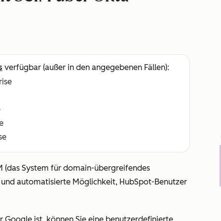
s
verfügbar (außer in den angegebenen Fällen):
rise
e
e
se
IM (das System für domain-übergreifendes
e und automatisierte Möglichkeit, HubSpot-Benutzer
r Google ist, können Sie eine benutzerdefinierte