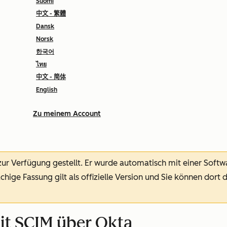
Suomi
中文 - 繁體
Dansk
Norsk
한국어
ไทย
中文 - 简体
English
Zu meinem Account
 zur Verfügung gestellt.
Er wurde automatisch mit einer Soft
chige Fassung gilt als offizielle Version und Sie können dort 
t SCIM über Okta