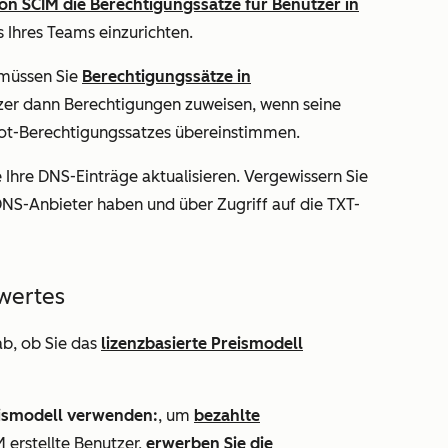
on SCIM die Berechtigungssätze für Benutzer in
s
Ihres Teams einzurichten.
 müssen Sie
Berechtigungssätze in
zer dann Berechtigungen zuweisen, wenn seine
t-Berechtigungssatzes übereinstimmen.
 Ihre DNS-Einträge aktualisieren. Vergewissern Sie
DNS-Anbieter haben und über Zugriff auf die TXT-
wertes
b, ob Sie das
lizenzbasierte Preismodell
eismodell verwenden:
, um
bezahlte
 erstellte Benutzer,
erwerben Sie die