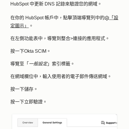
HubSpot 中更新 DNS 記錄來驗證您的網域。
在你的 HubSpot 帳戶中，點擊頂端導覽列中的
「設
定圖示」
。
在左側功能表中，導覽到
整合
>
連接的應用程式
。
按一下
Okta SCIM
。
導覽至「
一般設定
」索引標籤。
在
網域
欄位中，輸入使用者的電子郵件傳送網域。
按一下
儲存
。
按一下
立即驗證
。