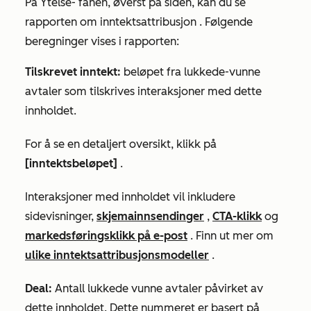
På
Ytelse-
fanen, øverst på siden, kan du se
rapporten
om inntektsattribusjon
. Følgende
beregninger vises i rapporten:
Tilskrevet inntekt:
beløpet fra lukkede-vunne
avtaler som tilskrives interaksjoner med dette
innholdet.
For å se en detaljert oversikt, klikk
på
[inntektsbeløpet]
.
Interaksjoner med innholdet vil inkludere
sidevisninger,
skjemainnsendinger
,
CTA-klikk
og
markedsføringsklikk på e-post
. Finn ut mer om
ulike inntektsattribusjonsmodeller
.
Deal:
Antall lukkede vunne avtaler påvirket av
dette innholdet. Dette nummeret er basert på