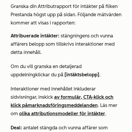
Granska din
Attributrapport för intäkter
på fliken
Prestanda
högst upp på sidan. Följande mätvärden
kommer att visas i rapporten:
Attribuerade intäkter:
stängningens och vunna
affärers belopp som tillskrivs interaktioner med
detta innehåll.
Om du vill granska en detaljerad
uppdelning
klickar du på
[intäktsbelopp]
.
Interaktioner med innehållet inkluderar
sidvisningar,
inskick
av formulär
, CTA-klick och
klick på
marknadsföringsmeddelanden
.
Läs mer
om
olika attributionsmodeller för intäkter
.
Deal:
antalet stängda och vunna affärer som