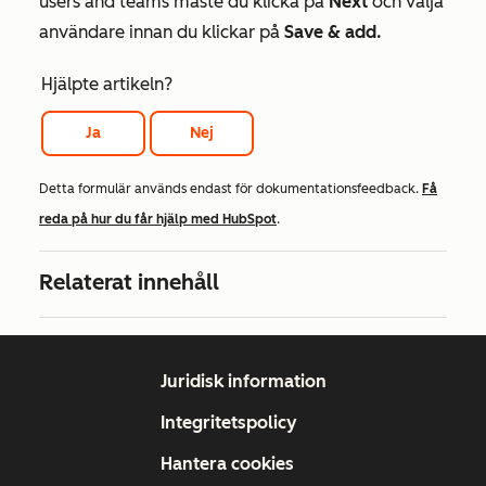
users and teams
måste du klicka på
Next
och välja
användare innan du klickar på
Save & add.
Hjälpte artikeln?
Ja
Nej
Detta formulär används endast för dokumentationsfeedback.
Få
reda på hur du får hjälp med HubSpot
.
Relaterat innehåll
Juridisk information
Integritetspolicy
Hantera cookies