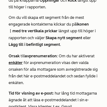
du på knapparna
Öppningar
och
Klick
längst upp
till höger i rapporten.
Om du vill skapa ett segment från de mest
engagerade kontakterna klickar du på
ikonen
med tre vertikala prickar
längst upp till höger i
verticalMenu
rapporten och väljer
Skapa nytt segment
eller
Lägg till i befintligt segment
.
Orsak
till
avprenumeration
: Om du har aktiverat
enkäter
för avprenumeration visas den valda
orsaken för alla mottagare som avregistrerade sig
från det här e-postmeddelandet och sedan fyllde i
enkäten.
Tid för visning av e-post:
hur lång tid mottagarna
ägnade åt att läsa e-postmeddelandet i sin e-
postklient. Vissa klienter, t.ex. Gmail,