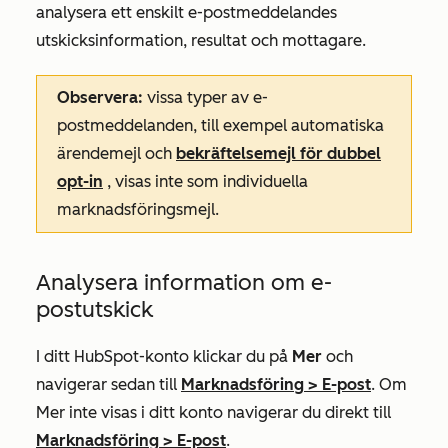
analysera ett enskilt e-postmeddelandes
utskicksinformation, resultat och mottagare.
Observera:
vissa typer av e-
postmeddelanden, till exempel automatiska
ärendemejl och
bekräftelsemejl för dubbel
opt-in
, visas inte som individuella
marknadsföringsmejl.
Analysera information om e-
postutskick
I ditt HubSpot-konto klickar du på
Mer
och
navigerar sedan till
Marknadsföring
>
E-post
. Om
Mer
inte visas i ditt konto navigerar du direkt till
Marknadsföring
>
E-post
.