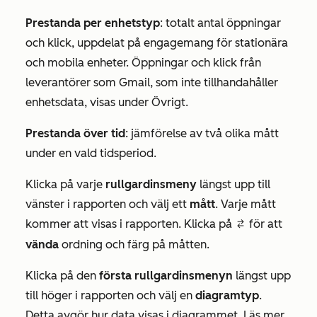
Prestanda per enhetstyp
: totalt antal öppningar
och klick, uppdelat på engagemang för stationära
och mobila enheter. Öppningar och klick från
leverantörer som Gmail, som inte tillhandahåller
enhetsdata, visas under
Övrigt
.
Prestanda över tid
: jämförelse av två olika mått
under en vald tidsperiod.
Klicka på varje
rullgardinsmeny
längst upp till
vänster i rapporten och välj ett
mått
. Varje mått
kommer att visas i rapporten. Klicka på
för att
switcher
vända
ordning och färg på måtten.
Klicka på den
första
rullgardinsmenyn
längst upp
till höger i rapporten och välj en
diagramtyp
.
Detta avgör hur data visas i diagrammet. Läs mer