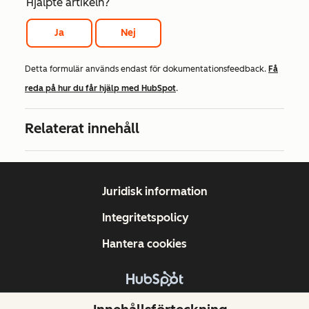
Hjälpte artikeln?
Ja
Nej
Detta formulär används endast för dokumentationsfeedback.
Få
reda på hur du får hjälp med HubSpot
.
Relaterat innehåll
Juridisk information
Integritetspolicy
Hantera cookies
Copyright © 2026 HubSpot, Inc.