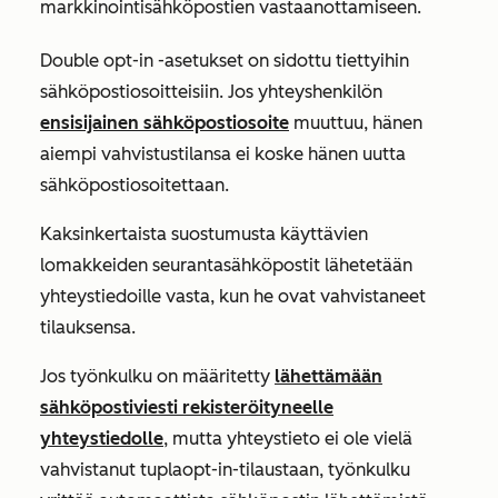
markkinointisähköpostien vastaanottamiseen.
Double opt-in -asetukset on sidottu tiettyihin
sähköpostiosoitteisiin. Jos yhteyshenkilön
ensisijainen sähköpostiosoite
muuttuu, hänen
aiempi vahvistustilansa ei koske hänen uutta
sähköpostiosoitettaan.
Kaksinkertaista suostumusta käyttävien
lomakkeiden seurantasähköpostit lähetetään
yhteystiedoille vasta, kun he ovat vahvistaneet
tilauksensa.
Jos työnkulku on määritetty
lähettämään
sähköpostiviesti rekisteröityneelle
yhteystiedolle
, mutta yhteystieto ei ole vielä
vahvistanut tuplaopt-in-tilaustaan, työnkulku