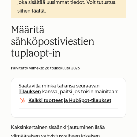
joka sisältää uusimmat tiedot. Voit tutustua
siihen
täällä
.
Määritä
sähköpostiviestien
tuplaopt-in
Päivitetty viimeksi:
28 toukokuuta 2026
Saatavilla minkä tahansa seuraavan
Tilauksen
kanssa, paitsi jos toisin mainitaan:
Kaikki tuotteet ja HubSpot-tilaukset
Kaksinkertainen sisäänkirjautuminen lisää
ylimääräisen vahvistusvaiheen jokaisen