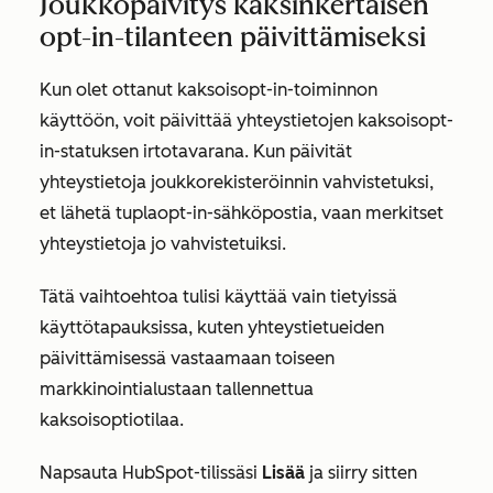
Joukkopäivitys kaksinkertaisen
opt-in-tilanteen päivittämiseksi
Kun olet ottanut kaksoisopt-in-toiminnon
käyttöön, voit päivittää yhteystietojen kaksoisopt-
in-statuksen irtotavarana
. Kun päivität
yhteystietoja joukkorekisteröinnin vahvistetuksi,
et lähetä tuplaopt-in-sähköpostia, vaan merkitset
yhteystietoja jo vahvistetuiksi.
Tätä vaihtoehtoa tulisi käyttää vain tietyissä
käyttötapauksissa, kuten yhteystietueiden
päivittämisessä vastaamaan toiseen
markkinointialustaan tallennettua
kaksoisoptiotilaa.
Napsauta HubSpot-tilissäsi
Lisää
ja siirry sitten