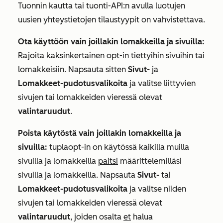
Tuonnin kautta tai tuonti-API:n avulla luotujen
uusien yhteystietojen tilaustyypit on vahvistettava.
Ota käyttöön vain joillakin lomakkeilla ja sivuilla:
Rajoita kaksinkertainen opt-in tiettyihin sivuihin tai
lomakkeisiin. Napsauta sitten
Sivut-
ja
Lomakkeet-pudotusvalikoita
ja valitse liittyvien
sivujen tai lomakkeiden vieressä olevat
valintaruudut
.
Poista käytöstä vain joillakin lomakkeilla ja
sivuilla:
tuplaopt-in on käytössä kaikilla muilla
sivuilla ja lomakkeilla
paitsi
määrittelemilläsi
sivuilla ja lomakkeilla. Napsauta
Sivut-
tai
Lomakkeet-pudotusvalikoita
ja valitse niiden
sivujen tai lomakkeiden vieressä olevat
valintaruudut
, joiden osalta
et
halua