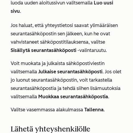
luoda uuden aloitussivun valitsemalla
Luo uusi
sivu
.
Jos haluat, että yhteystietosi saavat ylimääräisen
seurantasähköpostin sen jälkeen, kun he ovat
vahvistaneet sähköpostitilauksensa, valitse
Sisällytä seurantasähköposti
-valintaruutu.
Voit muokata ja julkaista sähköpostiviestin
valitsemalla
Julkaise seurantasähköposti
. Jos olet
jo luonut seurantasähköpostin, voit tarkastella
seurantasähköpostia ja tehdä siihen lisämuutoksia
valitsemalla
Muokkaa seurantasähköpostia
.
Valitse vasemmassa alakulmassa
Tallenna
.
Lähetä yhteyshenkilölle