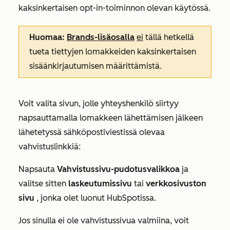
kaksinkertaisen opt-in-toiminnon olevan käytössä.
Huomaa:
Brands-lisäosalla
ei
tällä hetkellä
tueta tiettyjen lomakkeiden kaksinkertaisen
sisäänkirjautumisen määrittämistä.
Voit valita sivun, jolle yhteyshenkilö siirtyy
napsauttamalla lomakkeen lähettämisen jälkeen
lähetetyssä sähköpostiviestissä olevaa
vahvistuslinkkiä:
Napsauta
Vahvistussivu-pudotusvalikkoa
ja
valitse sitten
laskeutumissivu
tai
verkkosivuston
sivu
, jonka olet luonut HubSpotissa.
Jos sinulla ei ole vahvistussivua valmiina, voit