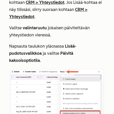
kohtaan
CRM
>
Yhteystiedot
. Jos
Lisää
-kohtaa ei
näy tilissäsi, siirry suoraan kohtaan
CRM
>
Yhteystiedot
.
Valitse
valintaruutu
jokaisen päivitettävän
yhteystiedon vieressä.
Napsauta taulukon yläosassa
Lisää-
pudotusvalikkoa
ja valitse
Päivitä
kaksoisoptiotila
.