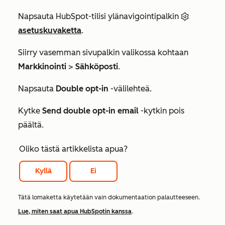
Napsauta HubSpot-tilisi ylänavigointipalkin
asetuskuvaketta
.
Siirry vasemman sivupalkin valikossa kohtaan
Markkinointi
>
Sähköposti
.
Napsauta
Double opt-in
-välilehteä.
Kytke
Send double opt-in email
-kytkin pois
päältä.
Oliko tästä artikkelista apua?
Kyllä
Ei
Tätä lomaketta käytetään vain dokumentaation palautteeseen.
Lue, miten saat apua HubSpotin kanssa
.