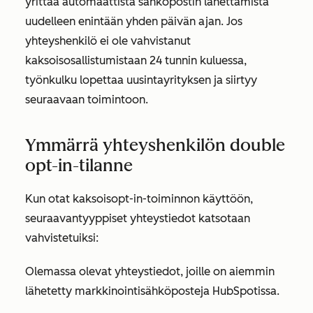
yrittää automaattista sähköpostin lähettämistä
uudelleen enintään yhden päivän ajan. Jos
yhteyshenkilö ei ole vahvistanut
kaksoisosallistumistaan 24 tunnin kuluessa,
työnkulku lopettaa uusintayrityksen ja siirtyy
seuraavaan toimintoon.
Ymmärrä yhteyshenkilön double
opt-in-tilanne
Kun otat kaksoisopt-in-toiminnon käyttöön,
seuraavantyyppiset yhteystiedot katsotaan
vahvistetuiksi:
Olemassa olevat yhteystiedot, joille on aiemmin
lähetetty markkinointisähköposteja HubSpotissa.