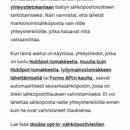
yhteystietokantaan
lisätyn sähköpostiosoitteen
tarkistamiseksi. Näin varmistat, että lähetät
markkinointisähköpostia vain niille
yhteyshenkilöille, jotka haluavat niitä
vastaanottaa.
Kun tämä asetus on käytössä, yhteystiedot, jotka
on luotu
HubSpot-lomakkeella
,
muulla kuin
HubSpot-lomakkeella
,
lyijymainoslomakkeen
lähettämisellä
tai
Forms API:n kautta
, saavat
automaattisesti seurantasähköpostin, jossa on
linkki sähköpostitilauksen vahvistamiseksi. Et voi
lähettää sähköpostia näille yhteyshenkilöille ennen
kuin he ovat vahvistaneet tilauksensa.
Lue lisää
double opt-in -sähköpostiviestien