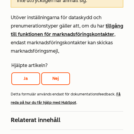
inte uttryckligen har anmält sig.
Utöver inställningarna för dataskydd och
prenumerationstyper gäller att, om du har
tillgång
till funktionen för marknadsföringskontakter
,
endast marknadsföringskontakter kan skickas
marknadsföringsmejl,
Hjälpte artikeln?
Ja
Nej
Detta formulär används endast för dokumentationsfeedback.
Få
reda på hur du får hjälp med HubSpot
.
Relaterat innehåll