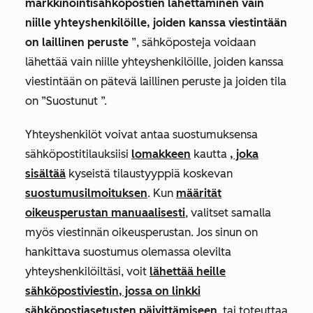
markkinointisähköpostien lähettäminen vain
niille yhteyshenkilöille, joiden kanssa viestintään
on laillinen peruste
”, sähköposteja voidaan
lähettää vain niille yhteyshenkilöille, joiden kanssa
viestintään on pätevä laillinen peruste ja joiden
tila
on ”Suostunut
”.
Yhteyshenkilöt voivat antaa suostumuksensa
sähköpostitilauksiisi
lomakkeen
kautta
, joka
sisältää
kyseistä tilaustyyppiä koskevan
suostumusilmoituksen
. Kun
määrität
oikeusperustan manuaalisesti
, valitset samalla
myös viestinnän oikeusperustan. Jos sinun on
hankittava suostumus olemassa olevilta
yhteyshenkilöiltäsi, voit
lähettää heille
sähköpostiviestin, jossa on linkki
sähköpostiasetusten päivittämiseen
, tai toteuttaa