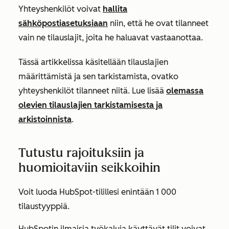
Yhteyshenkilöt voivat
hallita
sähköpostiasetuksiaan
niin, että he ovat tilanneet
vain ne tilauslajit, joita he haluavat vastaanottaa.
Tässä artikkelissa käsitellään tilauslajien
määrittämistä ja sen tarkistamista, ovatko
yhteyshenkilöt tilanneet niitä. Lue lisää
olemassa
olevien tilauslajien tarkistamisesta ja
arkistoinnista
.
Tutustu rajoituksiin ja
huomioitaviin seikkoihin
Voit luoda HubSpot-tilillesi enintään 1 000
tilaustyyppiä.
HubSpotin ilmaisia työkaluja käyttävät tilit voivat