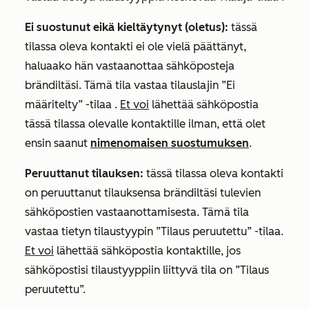
Ei suostunut eikä kieltäytynyt (oletus):
tässä
tilassa oleva kontakti ei ole vielä päättänyt,
haluaako hän vastaanottaa sähköposteja
brändiltäsi. Tämä tila vastaa tilauslajin
”Ei
määritelty” -tilaa
.
Et voi
lähettää sähköpostia
tässä tilassa olevalle kontaktille ilman, että olet
ensin saanut
nimenomaisen suostumuksen
.
Peruuttanut tilauksen:
tässä tilassa oleva kontakti
on peruuttanut tilauksensa brändiltäsi tulevien
sähköpostien vastaanottamisesta. Tämä tila
vastaa tietyn tilaustyypin
”Tilaus peruutettu”
-tilaa.
Et voi
lähettää sähköpostia kontaktille, jos
sähköpostisi tilaustyyppiin liittyvä tila on
”Tilaus
peruutettu
”.