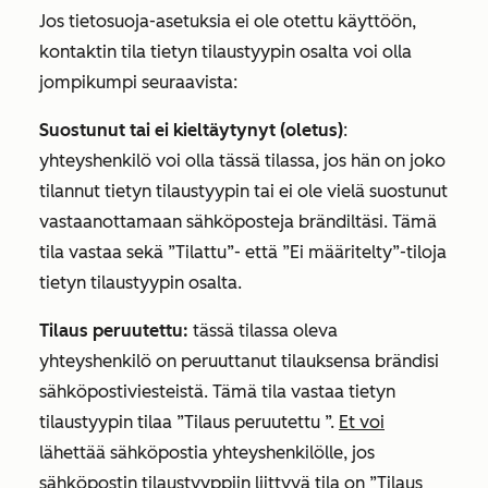
Jos tietosuoja-asetuksia ei ole otettu käyttöön,
kontaktin tila tietyn tilaustyypin osalta voi olla
jompikumpi seuraavista:
Suostunut tai
ei kieltäytynyt (oletus)
:
yhteyshenkilö voi olla tässä tilassa, jos hän on joko
tilannut tietyn tilaustyypin tai ei ole vielä suostunut
vastaanottamaan sähköposteja brändiltäsi. Tämä
tila vastaa sekä
”Tilattu”-
että
”Ei määritelty”-tiloja
tietyn tilaustyypin osalta.
Tilaus peruutettu:
tässä tilassa oleva
yhteyshenkilö on peruuttanut tilauksensa brändisi
sähköpostiviesteistä. Tämä tila vastaa tietyn
tilaustyypin tilaa
”Tilaus peruutettu
”.
Et voi
lähettää sähköpostia yhteyshenkilölle, jos
sähköpostin tilaustyyppiin liittyvä tila on
”Tilaus