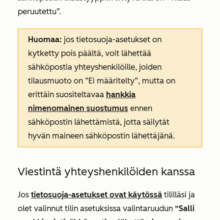
peruutettu”.
Huomaa:
jos tietosuoja-asetukset on
kytketty pois päältä, voit lähettää
sähköpostia yhteyshenkilöille, joiden
tilausmuoto on
”Ei määritelty”
, mutta on
erittäin suositeltavaa
hankkia
nimenomainen suostumus
ennen
sähköpostin lähettämistä, jotta säilytät
hyvän maineen sähköpostin lähettäjänä.
Viestintä yhteyshenkilöiden kanssa
Jos
tietosuoja-asetukset ovat käytössä
tililläsi ja
olet valinnut tilin asetuksissa valintaruudun
”Salli