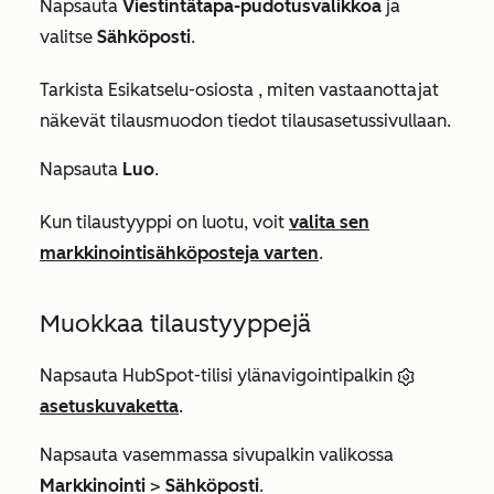
Napsauta
Viestintätapa-pudotusvalikkoa
ja
valitse
Sähköposti
.
Tarkista
Esikatselu-osiosta
, miten vastaanottajat
näkevät tilausmuodon tiedot tilausasetussivullaan.
Napsauta
Luo
.
Kun tilaustyyppi on luotu, voit
valita sen
markkinointisähköposteja varten
.
Muokkaa tilaustyyppejä
Napsauta HubSpot-tilisi ylänavigointipalkin
asetuskuvaketta
.
Napsauta vasemmassa sivupalkin valikossa
Markkinointi
>
Sähköposti
.