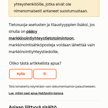
yhteyshenkilöille, jotka eivät ole
nimenomaisesti antaneet suostumustaan.
Tietosuoja-asetusten ja tilaustyyppien lisäksi, jos
sinulla on
pääsy
markkinointiyhteystietotoimintoon
,
markkinointisähköposteja voidaan lähettää vain
markkinointiyhteystiedoille,
Oliko tästä artikkelista apua?
Kyllä
Ei
Tätä lomaketta käytetään vain dokumentaation palautteeseen.
Lue, miten saat apua HubSpotin kanssa
.
Asiaan liittyvä sisältö