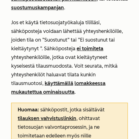
suostumuskampanjan
.
Jos et käytä tietosuojatyökaluja tililläsi,
sähköposteja voidaan lähettää yhteyshenkilöille,
joiden tila
on ”Suostunut” tai
”Ei suostunut tai
kieltäytynyt
”. Sähköposteja
ei toimiteta
yhteyshenkilöille, jotka ovat kieltäytyneet
kyseisestä tilausmuodosta. Voit seurata, mitkä
yhteyshenkilöt haluavat tilata kunkin
tilausmuotosi,
käyttämällä
lomakkeessa
mukautettua ominaisuutta
.
Huomaa:
sähköpostit, jotka sisältävät
tilauksen vahvistuslinkin
, ohittavat
tietosuojan valvontaprosessin, ja ne
toimitetaan edelleen myös niille