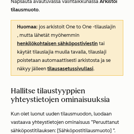
Napsauta avautuvassa valintaikkunassa
Arkistoi
tilausmuoto
.
Huomaa:
jos arkistoit
One to One -tilauslajin
, mutta lähetät myöhemmin
henkilökohtaisen sähköpostiviestin
tai
käytät tilauslajia muulla tavalla, tilauslaji
poistetaan automaattisesti arkistosta ja se
näkyy jälleen
tilausasetussivullasi
.
Hallitse tilaustyyppien
yhteystietojen ominaisuuksia
Kun olet luonut uuden tilausmuodon, luodaan
vastaava
yhteystietojen
ominaisuus
”Peruuttanut
sähköpostitilauksen: [Sähköpostitilausmuoto]
”.