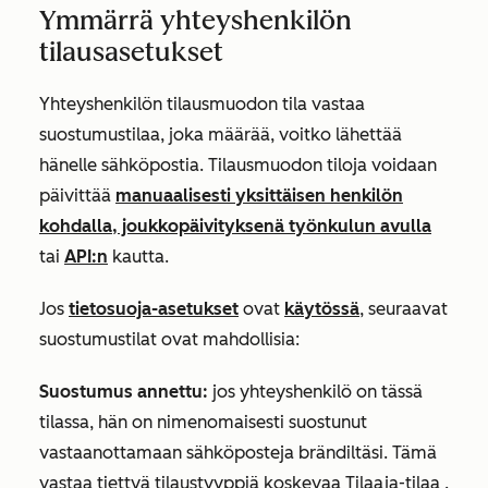
Ymmärrä yhteyshenkilön
tilausasetukset
Yhteyshenkilön tilausmuodon tila vastaa
suostumustilaa, joka määrää, voitko lähettää
hänelle sähköpostia. Tilausmuodon tiloja voidaan
päivittää
manuaalisesti yksittäisen henkilön
kohdalla, joukkopäivityksenä työnkulun avulla
tai
API:n
kautta.
Jos
tietosuoja-asetukset
ovat
käytössä
, seuraavat
suostumustilat ovat mahdollisia:
Suostumus annettu:
jos yhteyshenkilö on tässä
tilassa, hän on nimenomaisesti suostunut
vastaanottamaan sähköposteja brändiltäsi. Tämä
vastaa tiettyä tilaustyyppiä koskevaa
Tilaaja-tilaa
.