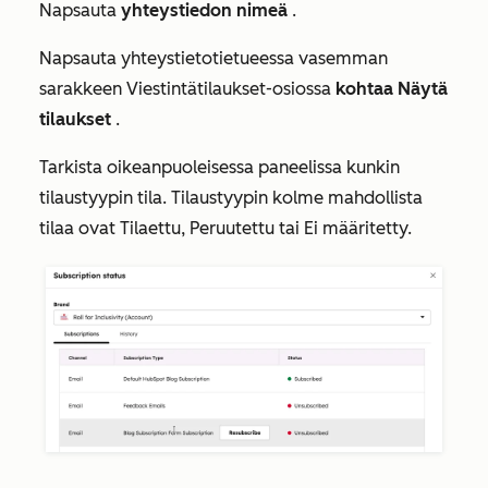
Napsauta
yhteystiedon nimeä
.
Napsauta yhteystietotietueessa vasemman
sarakkeen
Viestintätilaukset-osiossa
kohtaa Näytä
tilaukset
.
Tarkista oikeanpuoleisessa paneelissa kunkin
tilaustyypin tila. Tilaustyypin kolme mahdollista
tilaa ovat
Tilaettu
,
Peruutettu
tai
Ei määritetty.