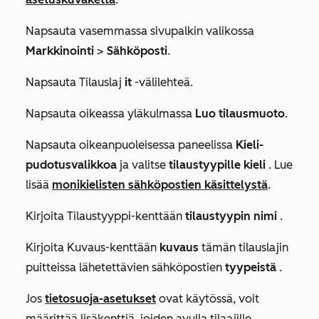
Napsauta vasemmassa sivupalkin valikossa
Markkinointi
>
Sähköposti
.
Napsauta Tilauslaj
it
-välilehteä.
Napsauta oikeassa yläkulmassa
Luo tilausmuoto
.
Napsauta oikeanpuoleisessa paneelissa
Kieli-
pudotusvalikkoa
ja valitse
tilaustyypille kieli
. Lue
lisää
monikielisten sähköpostien käsittelystä
.
Kirjoita
Tilaustyyppi-kenttään
tilaustyypin nimi
.
Kirjoita
Kuvaus-kenttään
kuvaus
tämän tilauslajin
puitteissa lähetettävien sähköpostien
tyypeistä
.
Jos
tietosuoja-asetukset
ovat käytössä, voit
määrittää lisäkenttiä, joiden avulla tilaajille