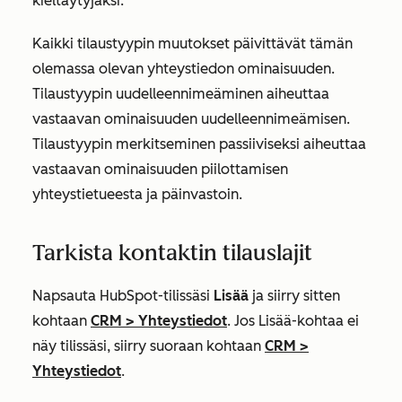
kieltäytyjäksi.
Kaikki tilaustyypin muutokset päivittävät tämän
olemassa olevan yhteystiedon ominaisuuden.
Tilaustyypin uudelleennimeäminen aiheuttaa
vastaavan ominaisuuden uudelleennimeämisen.
Tilaustyypin merkitseminen passiiviseksi aiheuttaa
vastaavan ominaisuuden piilottamisen
yhteystietueesta ja päinvastoin.
Tarkista kontaktin tilauslajit
Napsauta HubSpot-tilissäsi
Lisää
ja siirry sitten
kohtaan
CRM
>
Yhteystiedot
. Jos
Lisää
-kohtaa ei
näy tilissäsi, siirry suoraan kohtaan
CRM
>
Yhteystiedot
.