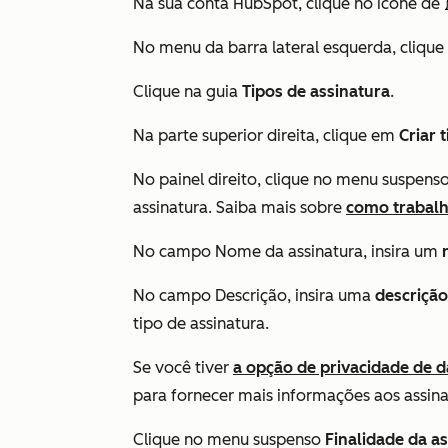
Na sua conta HubSpot, clique no ícone de
No menu da barra lateral esquerda, cliqu
Clique na guia
Tipos de assinatura
.
Na parte superior direita, clique em
Criar 
No painel direito, clique no menu suspens
assinatura. Saiba mais sobre
como trabalh
No campo
Nome da assinatura
, insira um
No campo
Descrição
, insira uma
descriçã
tipo de assinatura.
Se você tiver
a opção de privacidade de 
para fornecer mais informações aos assin
Clique no menu suspenso
Finalidade da a