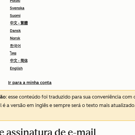
Polski
Svenska
Suomi
中文 - 繁體
Dansk
Norsk
한국어
ไทย
中文 - 简体
English
Ir para a minha conta
ção
: esse conteúdo foi traduzido para sua conveniência com 
al é a versão em inglês e sempre será o texto mais atualizado
e assinatura de e-mail