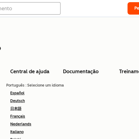
P
o
Central de ajuda
Documentação
Treinam
Português
: Selecione um idioma
Español
Deutsch
日本語
Français
Nederlands
Italiano