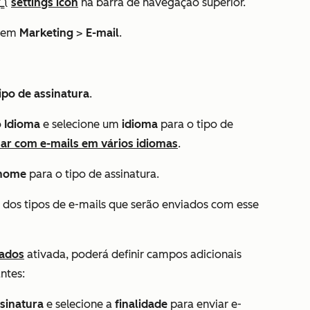
settings icon
na barra de navegação superior.
e em
Marketing
>
E-mail
.
tipo de assinatura
.
o
Idioma
e selecione um
idioma
para o tipo de
ar com e-mails em vários idiomas
.
nome
para o tipo de assinatura.
o
dos tipos de e-mails que serão enviados com esse
dados
ativada, poderá definir campos adicionais
antes:
ssinatura
e selecione a
finalidade
para enviar e-