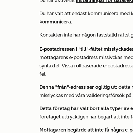
Du har aktiverat
inställningar för datasek
Du har valt att endast kommunicera med 
kommunicera
.
Kontakten inte har någon fastställd rättsl
E-postadressen i "till"-fältet misslyckad
mottagarens e-postadress misslyckas med 
syntaxfel. Vissa rollbaserade e-postadresse
fel.
Denna "från"-adress ser ogiltig ut:
detta 
misslyckas med våra valideringsförsök på g
Detta företag har valt bort alla typer a
företaget uttryckligen har begärt att int
Mottagaren begärde att inte få några e