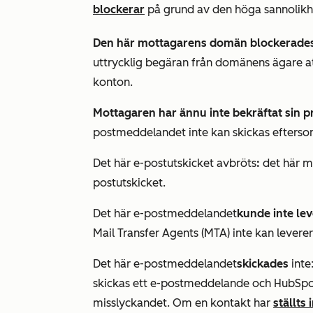
blockerar
på grund av den höga sannolikh
Den här mottagarens domän blockerade
uttrycklig begäran från domänens ägare at
konton.
Mottagaren har ännu inte bekräftat sin 
postmeddelandet inte kan skickas eftersom
Det här e-postutskicket avbröts
:
det här m
postutskicket.
Det här e-postmeddelandet
kunde inte lev
Mail Transfer Agents (MTA) inte kan lever
Det här e-postmeddelandet
skickades
inte
skickas ett e-postmeddelande och HubSpot i
misslyckandet. Om en kontakt har
ställts