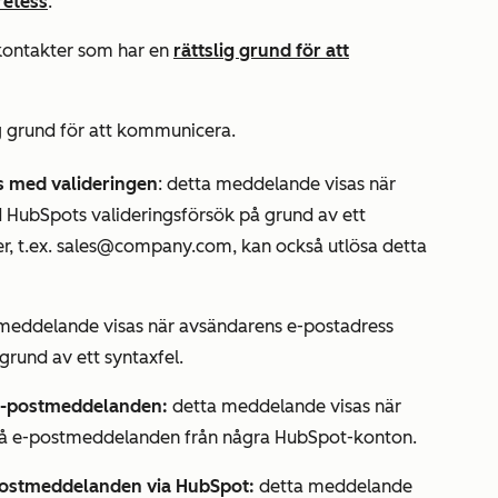
retess
.
kontakter som har en
rättslig grund för att
ig grund för att kommunicera.
es med valideringen
: detta meddelande visas när
HubSpots valideringsförsök på grund av ett
r, t.ex.
sales@company.com,
kan också utlösa detta
meddelande visas när avsändarens e-postadress
rund av ett syntaxfel.
v e-postmeddelanden:
detta meddelande visas när
e få e-postmeddelanden från några HubSpot-konton.
-postmeddelanden via HubSpot:
detta meddelande