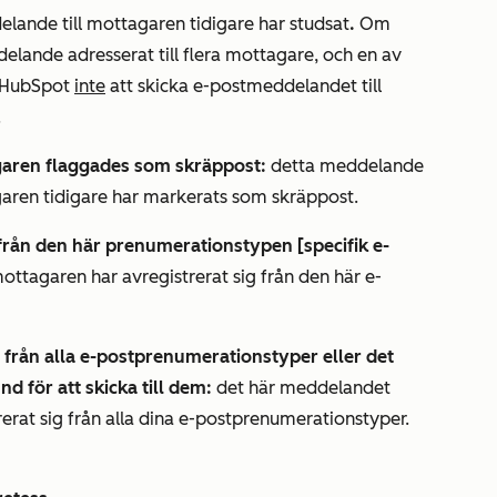
lande till mottagaren tidigare har studsat
.
Om
ddelande adresserat till flera mottagare, och en av
r HubSpot
inte
att skicka e-postmeddelandet till
.
agaren flaggades som skräppost:
detta meddelande
garen tidigare har markerats som skräppost.
g från den här prenumerationstypen [specifik e-
ttagaren har avregistrerat sig från den här e-
 från alla e-postprenumerationstyper eller det
d för att skicka till dem:
det här meddelandet
rerat sig från alla dina e-postprenumerationstyper.