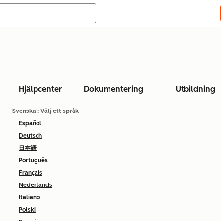
Hjälpcenter
Dokumentering
Utbildning
Svenska
: Välj ett språk
Español
Deutsch
日本語
Português
Français
Nederlands
Italiano
Polski