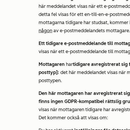
här meddelandet visas när ett e-postmedde
detta fel visas för ett en-till-en-e-postme
mottagarna tidigare har studsat, komme
någon
av e-postmeddelandets mottagare
Ett tidigare e-postmeddelande till mott
visas när ett e-postmeddelande till motta
Mottagaren
har
tidigare avregistrerat si
posttyp]:
det här meddelandet visas när mo
posttypen.
Den här mottagaren har avregistrerat sig
finns ingen GDPR-kompatibel rättslig grun
visas när mottagaren tidigare har avregist
Det kommer också att visas om: