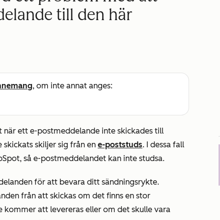
elande till den här
nnemang
, om inte annat anges:
när ett e-postmeddelande inte skickades till
e
skickats skiljer sig från en
e-poststuds
. I dessa fall
bSpot, så e-postmeddelandet kan inte studsa.
landen för att bevara ditt sändningsrykte.
en från att skickas om det finns en stor
e kommer att levereras eller om det skulle vara