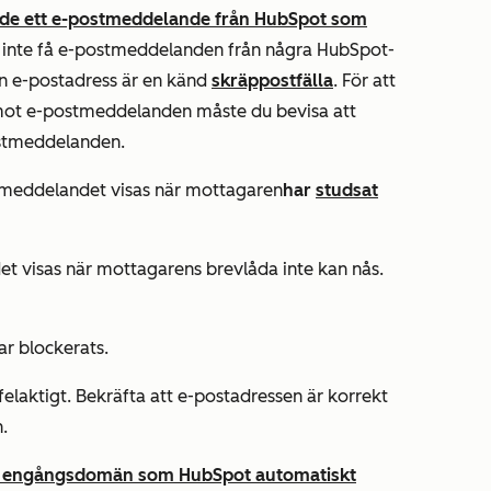
de ett e-postmeddelande från HubSpot som
tt inte få e-postmeddelanden från några HubSpot-
en e-postadress är en känd
skräppostfälla
. För att
emot e-postmeddelanden måste du bevisa att
ostmeddelanden.
 meddelandet visas när mottagaren
har
studsat
t visas när mottagarens brevlåda inte kan nås.
ar blockerats.
felaktigt. Bekräfta att e-postadressen är korrekt
.
 engångsdomän som HubSpot automatiskt