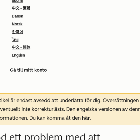
Suomi
中文 - 繁體
Dansk
Norsk
한국어
ไทย
中文 - 简体
English
Gå till mitt konto
ikel är endast avsedd att underlätta för dig. Översättningen
entuellt inte korrekturlästs. Den engelska versionen av denn
nformationen. Du kan komma åt den
här
.
od ett problem med att