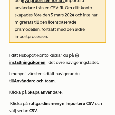
den
nya processen för att
importera
användare från en CSV-fil. Om ditt konto
skapades före den 5 mars 2024 och inte har
migrerats till den licensbaserade
prismodellen, fortsätt med den äldre
importprocessen.
I ditt HubSpot-konto klickar du på
inställningsikonen
i det övre navigeringsfältet.
I menyn i vänster sidfält navigerar du
till
Användare och team
.
Klicka på
Skapa användare
.
Klicka på
rullgardinsmenyn Importera CSV
och
välj sedan
CSV
.