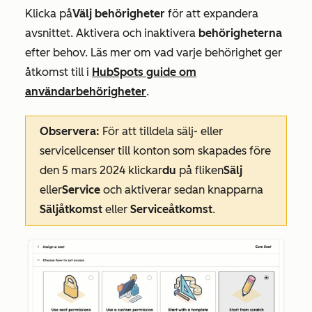
Klicka på
Välj behörigheter
för att expandera
avsnittet. Aktivera och inaktivera
behörigheterna
efter behov. Läs mer om vad varje behörighet ger
åtkomst till i
HubSpots guide om
användarbehörigheter
.
Observera:
För att tilldela sälj- eller
servicelicenser till konton som skapades före
den 5 mars 2024 klickar
du
på fliken
Sälj
eller
Service
och aktiverar sedan knapparna
Säljåtkomst
eller
Serviceåtkomst
.