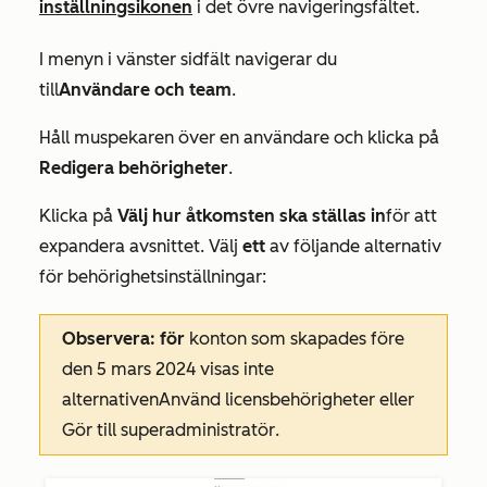
inställningsikonen
i det övre navigeringsfältet.
I menyn i vänster sidfält navigerar du
till
Användare och team
.
Håll muspekaren över en användare och klicka på
Redigera behörigheter
.
Klicka på
Välj hur åtkomsten ska ställas in
för att
expandera avsnittet. Välj
ett
av följande alternativ
för behörighetsinställningar:
Observera: för
konton som skapades före
den 5 mars 2024 visas inte
alternativen
Använd licensbehörigheter
eller
Gör till superadministratör
.