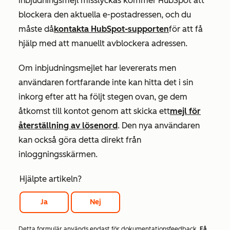
inbjudningsmejl misslyckas kommer HubSpot att
blockera den aktuella e-postadressen, och du
måste då
kontakta HubSpot-supporten
för att få
hjälp med att manuellt avblockera adressen.
Om inbjudningsmejlet har levererats men
användaren fortfarande inte kan hitta det i sin
inkorg efter att ha följt stegen ovan, ge dem
åtkomst till kontot genom att skicka ett
mejl för
återställning av lösenord
. Den nya användaren
kan också göra detta direkt från
inloggningsskärmen.
Hjälpte artikeln?
Ja
Nej
Detta formulär används endast för dokumentationsfeedback.
Få