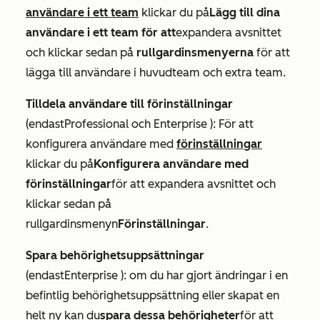
användare i ett team
klickar du på
Lägg till dina
användare i ett team för att
expandera avsnittet
och klickar sedan på
rullgardinsmenyerna
för att
lägga till användare i huvudteam och extra team.
Tilldela användare till förinställningar
(endast
Professional
och
Enterprise
): För att
konfigurera användare med
förinställningar
klickar du på
Konfigurera användare med
förinställningar
för att expandera avsnittet och
klickar sedan på
rullgardinsmenyn
Förinställningar
.
Spara behörighetsuppsättningar
(endast
Enterprise
): om du har gjort ändringar i en
befintlig behörighetsuppsättning eller skapat en
helt ny kan du
spara dessa behörigheter
för att