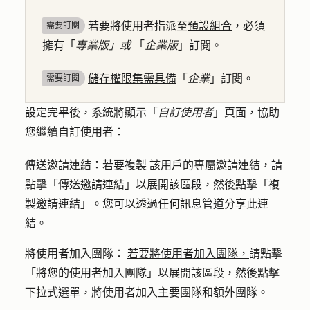
若要將使用者指派至
預設組合
，必須
需要訂閱
擁有「
專業版」或
「
企業版
」訂閱。
儲存權限集需具備
「
企業
」訂閱。
需要訂閱
設定完畢後，系統將顯示「
自訂使用者
」頁面，協助
您繼續自訂使用者：
傳送邀請連結：若要複製
該用戶的專屬邀請連結，請
點擊
「傳送邀請連結
」以展開該區段，然後點擊
「複
製邀請連結
」。您可以透過任何訊息管道分享此連
結。
將使用者加入團隊：
若要將使用者加入團隊，
請點擊
「將您的使用者加入團隊」以
展開該區段，然後
點擊
下拉式選單
，將使用者加入主要團隊和額外團隊。