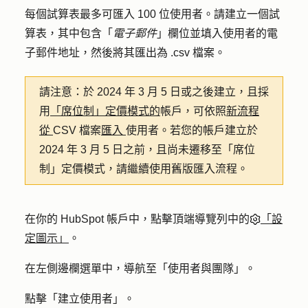
每個試算表最多可匯入 100 位使用者。請建立一個試
算表，其中包含「
電子郵件
」欄位並填入使用者的電
子郵件地址，然後將其匯出為 .csv 檔案。
請注意：
於 2024 年 3 月 5 日或之後建立，且採
用
「席位制」定價模式的
帳戶，可依照
新流程
從
CSV 檔案
匯入
使用者。若您的帳戶建立於
2024 年 3 月 5 日之前，且尚未遷移至「席位
制」定價模式，請繼續使用舊版匯入流程。
在你的 HubSpot 帳戶中，點擊頂端導覽列中的
「設
定圖示」
。
在左側邊欄選單中，導航至「
使用者與團隊
」。
點擊「
建立使用者
」。