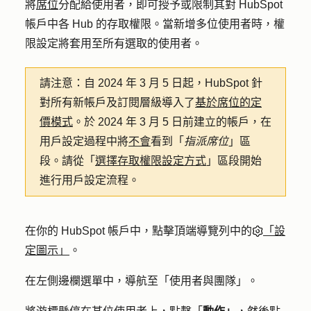
將
席位
分配給使用者，即可授予或限制其對 HubSpot
帳戶中各 Hub 的存取權限。當新增多位使用者時，權
限設定將套用至所有選取的使用者。
請注意：
自 2024 年 3 月 5 日起，HubSpot 針
對所有新帳戶及訂閱層級導入了
基於席位的定
價模式
。於 2024 年 3 月 5 日前建立的帳戶，在
用戶設定過程中將
不會
看到「
指派席位
」區
段。請從「
選擇存取權限設定方式
」區段開始
進行用戶設定流程。
在你的 HubSpot 帳戶中，點擊頂端導覽列中的
「設
定圖示」
。
在左側邊欄選單中，導航至「
使用者與團隊
」。