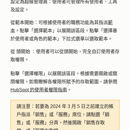
設定為超級管理員：
使用者可管理所有使用者、工具
及設定。
從範本開始：
可根據使用者的職務功能為其指派
範
本
。點擊
「選擇範本」
以展開該區段。點擊「
選擇基
於使用者或角色的範本
」下拉式選單以選取範本。
從
頭
開始
：使用者
可以從頭開始，完全自訂使用者存
取權限。
點擊
「選擇權限
」以展開該區段。根據需要開啟或
關
閉權限
。如需瞭解各權限所賦予的存取範圍，請參閱
HubSpot 的使用者權限指南
。
請注意：
若要為 2024 年 3 月 5 日之前建立的帳
戶指派「銷售」或「服務」席位，請點選「
銷
售
」或「
服務
」分頁，然後開啟「
銷售存取