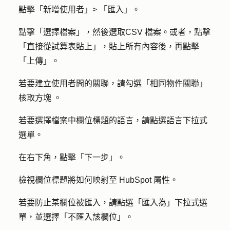
點擊「
新增使用者」>
「
匯入
」。
點擊「
選擇檔案
」，然後選取
CSV 檔案
。或者，點擊
「
直接從試算表貼上
」，貼上所有內容後，再點擊
「
上傳
」。
若要建立使用者間的關聯，請勾選「
相同物件關聯」
核取方塊
。
若要選擇檔案中欄位標題的語言，請點選
語言
下拉式
選單。
在右下角，點擊「
下一步
」。
檢視欄位標題將如何映射至 HubSpot 屬性。
若要防止某欄位被匯入，請點選「
匯入為
」下拉式選
單，並選擇「
不匯入該欄位
」。