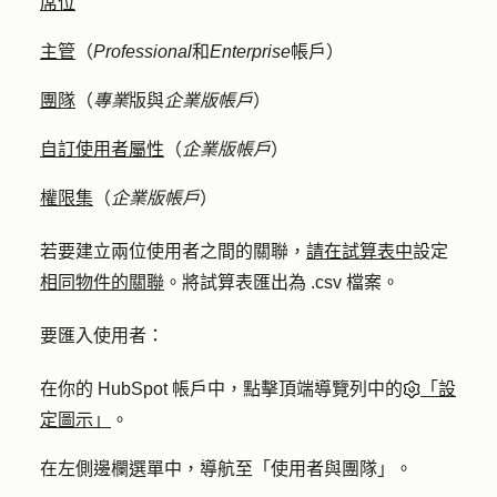
席位
主管
（
Professional
和
Enterprise
帳戶）
團隊
（
專業
版與
企業版帳戶
）
自訂使用者屬性
（
企業版帳戶
）
權限集
（
企業版帳戶
）
若要建立兩位使用者之間的關聯，
請在試算表中
設定
相同物件的關聯
。將試算表匯出為 .csv 檔案。
要匯入使用者：
在你的 HubSpot 帳戶中，點擊頂端導覽列中的
「設
定圖示」
。
在左側邊欄選單中，導航至「
使用者與團隊
」。