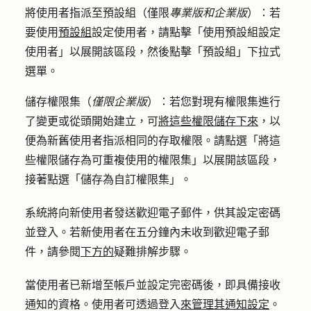
將使用者指派至預設組
（僅限
專業版和企業版
）：若
要使用
預設組
設定使用者，請點擊
「使用預設組設定
使用者
」以展開該區段，然後點擊「
預設組
」下拉式
選單。
儲存權限集
（
僅限企業版
）：若您對現有權限集進行
了變更或從頭開始建立，可
將這些權限儲存下來
，以
便為新舊使用者指派相同的存取權限。請點選
「將這
些權限儲存為可重複使用的權限集」
以展開該區段，
接著點選
「儲存為自訂權限集
」。
系統將向新使用者發送歡迎電子郵件，供其設定密碼
並登入。若新使用者在五分鐘內未收到歡迎電子郵
件，請參閱
下方的
疑難排解步驟。
當使用者已新增至帳戶並設定完密碼後，即具備接收
通知的資格。使用者可透過登入
來管理其通知設定
。