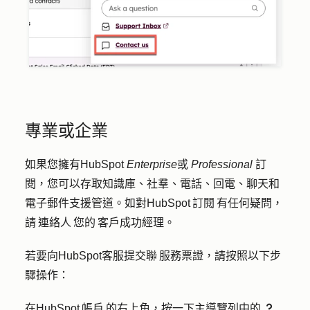
專業或企業
如果您擁有HubSpot
Enterprise
或
Professional
訂
閱，您可以存取知識庫、社羣、電話、回電、聊天和
電子郵件支援管道。如對HubSpot 訂閱 有任何疑問，
請 連絡人 您的 客戶成功經理。
若要向HubSpot客服提交聯 服務票證，請按照以下步
驟操作：
在HubSpot 帳戶 的右上角，按一下主導覽列中的
question