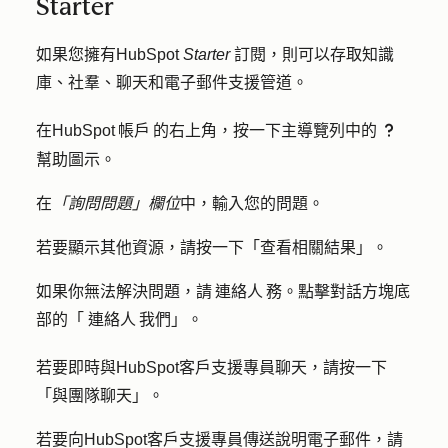
Starter
如果您擁有HubSpot
Starter
訂閱，則可以存取知識
庫、社羣、聊天和電子郵件支援管道。
在HubSpot 帳戶 的右上角，按一下主導覽列中的
question
幫助圖示
。
在
「詢問問題」欄位
中，輸入您的
問題
。
若要顯示其他資源，請按一下「
查看相關結果
」。
如果你無法解決問題，請 連絡人 務。點擊對話方塊底
部的「
連絡人 我們
」。
若要即時與HubSpot客戶支援專員聊天，請按一下
「與
團隊聊天
」。
若要向HubSpot客戶支援專員傳送說明電子郵件，請