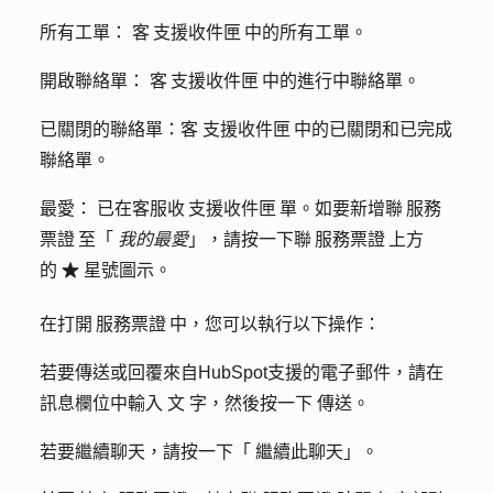
所有工單：
客 支援收件匣 中的所有工單。
開啟聯絡單：
客 支援收件匣 中的進行中聯絡單。
已關閉的聯絡單：客
支援收件匣 中的已關閉和已完成
聯絡單。
最愛：
已在客服收 支援收件匣 單。如要新增聯 服務
票證 至「
我的最愛
」，請按一下聯 服務票證 上方
的
星號圖
示。
favorite
在打開 服務票證 中，您可以執行以下操作：
若要傳送或回覆來自HubSpot支援的電子郵件，請在
訊息欄位中輸入
文
字，然後按一下
傳送
。
若要繼續聊天，請按一下「
繼續此聊天
」。