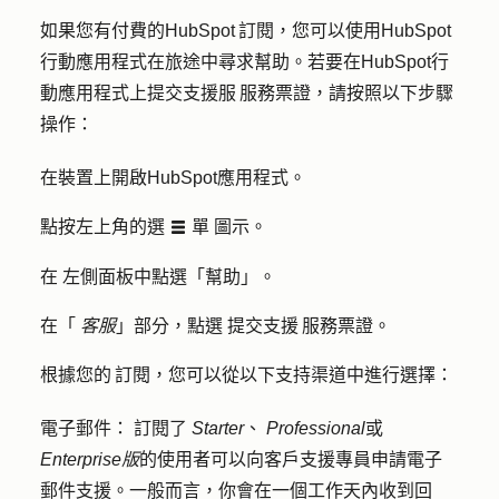
如果您有付費的HubSpot 訂閱，您可以使用HubSpot
行動應用程式在旅途中尋求幫助。若要在HubSpot行
動應用程式上提交支援服 服務票證，請按照以下步驟
操作：
在裝置上開啟
HubSpot
應用程式。
點按左上角的選
單
圖示。
listView
在
左側面板中點選「
幫助
」。
在「
客服
」部分，點選
提交支援 服務票證
。
根據您的 訂閱，您可以從以下支持渠道中進行選擇：
電子郵件
：
訂閱了
Starter
、
Professional
或
Enterprise版
的使用者可以向客戶支援專員申請電子
郵件支援。一般而言，你會在一個工作天內收到回