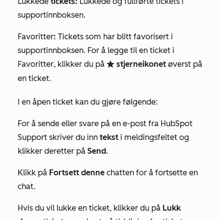
Lukkede
tickets:
Lukkede og fullførte tickets i
supportinnboksen.
Favoritter
:
Tickets som har blitt favorisert i
supportinnboksen. For å legge til en ticket i
Favoritter
, klikker du på
stjerneikonet
øverst på
favorite
en ticket.
I en åpen ticket kan du gjøre følgende:
For å sende eller svare på en e-post fra HubSpot
Support skriver du inn
tekst
i meldingsfeltet og
klikker deretter på
Send
.
Klikk på
Fortsett denne
chatten for å fortsette en
chat.
Hvis du vil lukke en ticket, klikker du på
Lukk