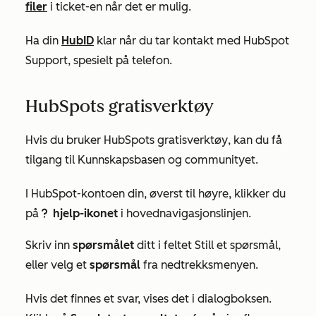
filer
i ticket-en når det er mulig.
Ha din
HubID
klar når du tar kontakt med HubSpot
Support, spesielt på telefon.
HubSpots gratisverktøy
Hvis du bruker
HubSpots gratisverktøy
, kan du få
tilgang til Kunnskapsbasen og communityet.
I HubSpot-kontoen din, øverst til høyre, klikker du
på
hjelp-ikonet
i hovednavigasjonslinjen.
questioncircleIcon help
Skriv inn
spørsmålet
ditt i feltet
Still et spørsmål
,
eller velg et
spørsmål
fra nedtrekksmenyen.
Hvis det finnes et svar, vises det i dialogboksen.