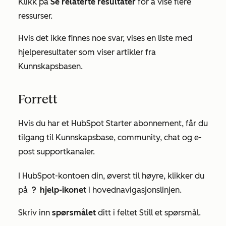
Klikk på
Se relaterte resultater
for å vise flere
ressurser.
Hvis det ikke finnes noe svar, vises en liste med
hjelperesultater som viser artikler fra
Kunnskapsbasen.
Forrett
Hvis du har et HubSpot
Starter
abonnement, får du
tilgang til Kunnskapsbase, community, chat og e-
post supportkanaler.
I HubSpot-kontoen din, øverst til høyre, klikker du
på
hjelp-ikonet
i hovednavigasjonslinjen.
question
Skriv inn
spørsmålet
ditt i feltet
Still et spørsmål
.