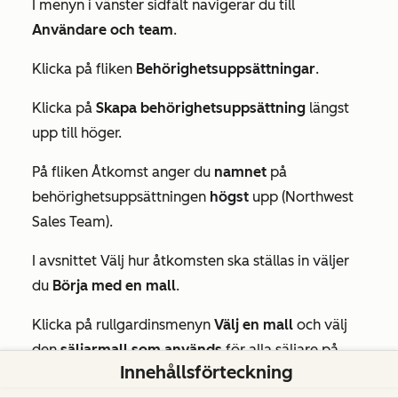
I menyn i vänster sidfält navigerar du till
Användare och team
.
Klicka på fliken
Behörighetsuppsättningar
.
Klicka på
Skapa behörighetsuppsättning
längst
upp till höger.
På fliken
Åtkomst
anger du
namnet
på
behörighetsuppsättningen
högst
upp (Northwest
Sales Team).
I avsnittet Välj hur åtkomsten ska ställas in väljer
du
Börja med en mall
.
Klicka på rullgardinsmenyn
Välj en mall
och välj
den
säljarmall som används
för alla säljare på
Innehållsförteckning
företaget.