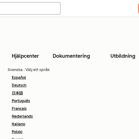
Hjälpcenter
Dokumentering
Utbildning
Svenska
: Välj ett språk
Español
Deutsch
日本語
Português
Français
Nederlands
Italiano
Polski