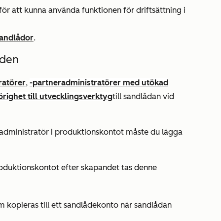
för att kunna använda funktionen för driftsättning i
sandlådor
.
nden
ratörer
,
-partneradministratörer med utökad
ighet till utvecklingsverktyg
till sandlådan vid
eradministratör i produktionskontot måste du lägga
roduktionskontot efter skapandet tas denne
 kopieras till ett sandlådekonto när sandlådan