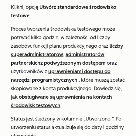
Kliknij opcję
Utwórz standardowe środowisko
testowe
.
Proces tworzenia środowiska testowego może
potrwać kilka godzin, w zależności od liczby
zasobów, funkcji planu produkcyjnego oraz
liczby
superadministratorów
,
administratorów
partnerskich
z podwyższonym dostępem
oraz
użytkowników z
uprawnieniami dostępu do
narzędzi programistycznych
,
które muszą zostać
skopiowane z konta produkcyjnego. Dowiedz się,
jak
obsługiwane są uprawnienia na kontach
środowisk testowych
.
Status jest śledzony w kolumnie
„Utworzono
”. Po
utworzeniu status aktualizuje się do daty i godziny
utworzenia.