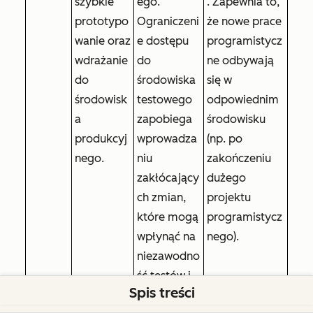
szybkie
ego.
. Zapewnia to,
prototypo
Ograniczeni
że nowe prace
wanie oraz
e dostępu
programistycz
wdrażanie
do
ne odbywają
do
środowiska
się w
środowisk
testowego
odpowiednim
a
zapobiega
środowisku
produkcyj
wprowadza
(np. po
nego.
niu
zakończeniu
zakłócający
dużego
ch zmian,
projektu
które mogą
programistycz
wpłynąć na
nego).
niezawodno
ść testów i
Spis treści
wdrożeń.