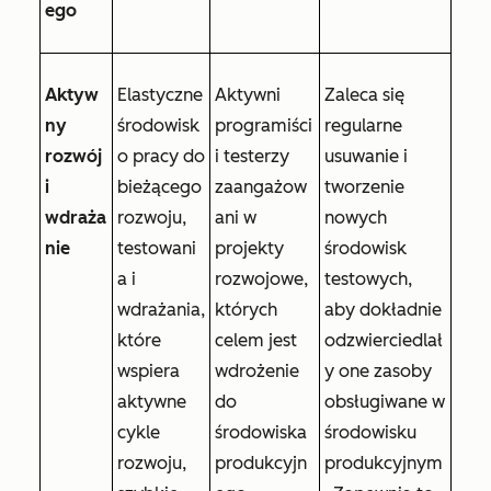
ego
Aktyw
Elastyczne
Aktywni
Zaleca się
ny
środowisk
programiści
regularne
rozwój
o pracy do
i testerzy
usuwanie i
i
bieżącego
zaangażow
tworzenie
wdraża
rozwoju,
ani w
nowych
nie
testowani
projekty
środowisk
a i
rozwojowe,
testowych,
wdrażania,
których
aby dokładnie
które
celem jest
odzwierciedlał
wspiera
wdrożenie
y one zasoby
aktywne
do
obsługiwane w
cykle
środowiska
środowisku
rozwoju,
produkcyjn
produkcyjnym