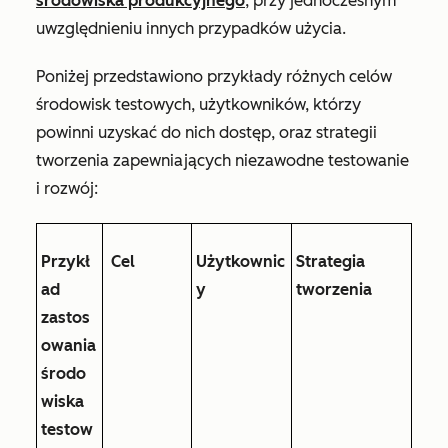
środowiska produkcyjnego
, przy jednoczesnym
uwzględnieniu innych przypadków użycia.
Poniżej przedstawiono przykłady różnych celów
środowisk testowych, użytkowników, którzy
powinni uzyskać do nich dostęp, oraz strategii
tworzenia zapewniających niezawodne testowanie
i rozwój:
Przykł
Cel
Użytkownic
Strategia
ad
y
tworzenia
zastos
owania
środo
wiska
testow