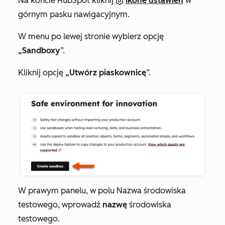
Na koncie HubSpot kliknij
ikonę ustawień
w
górnym pasku nawigacyjnym.
W menu po lewej stronie wybierz opcję
„Sandboxy
”.
Kliknij opcję
„Utwórz piaskownicę
”.
W prawym panelu, w polu
Nazwa środowiska
testowego
, wprowadź
nazwę
środowiska
testowego.