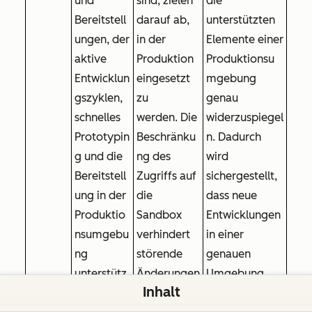
und
sind, zielen
die
Bereitstell
darauf ab,
unterstützten
ungen, der
in der
Elemente einer
aktive
Produktion
Produktionsu
Entwicklun
eingesetzt
mgebung
gszyklen,
zu
genau
schnelles
werden. Die
widerzuspiegel
Prototypin
Beschränku
n. Dadurch
g und die
ng des
wird
Bereitstell
Zugriffs auf
sichergestellt,
ung in der
die
dass neue
Produktio
Sandbox
Entwicklungen
nsumgebu
verhindert
in einer
ng
störende
genauen
unterstütz
Änderungen
Umgebung
Inhalt
t.
, die sich auf
stattfinden (z.