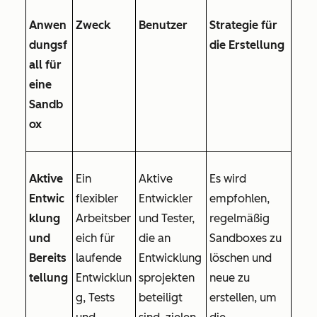
Anwen
Zweck
Benutzer
Strategie für
dungsf
die Erstellung
all für
eine
Sandb
ox
Aktive
Ein
Aktive
Es wird
Entwic
flexibler
Entwickler
empfohlen,
klung
Arbeitsber
und Tester,
regelmäßig
und
eich für
die an
Sandboxes zu
Bereits
laufende
Entwicklung
löschen und
tellung
Entwicklun
sprojekten
neue zu
g, Tests
beteiligt
erstellen, um