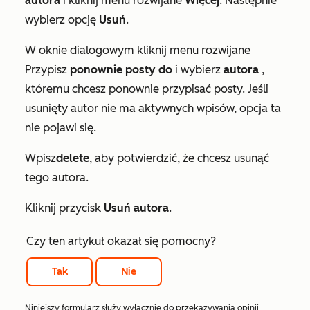
autora
i kliknij menu rozwijane
Więcej
. Następnie
wybierz opcję
Usuń
.
W oknie dialogowym kliknij menu rozwijane
Przypisz
ponownie posty do
i wybierz
autora
,
któremu chcesz ponownie przypisać posty. Jeśli
usunięty autor nie ma aktywnych wpisów, opcja ta
nie pojawi się.
Wpisz
delete
, aby potwierdzić, że chcesz usunąć
tego autora.
Kliknij przycisk
Usuń autora
.
Czy ten artykuł okazał się pomocny?
Tak
Nie
Niniejszy formularz służy wyłącznie do przekazywania opinii